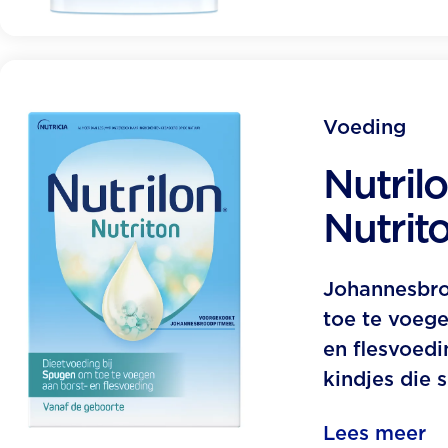
Voeding
Nutril
Nutrit
Johannesbr
toe te voege
en flesvoedi
kindjes die 
Lees meer