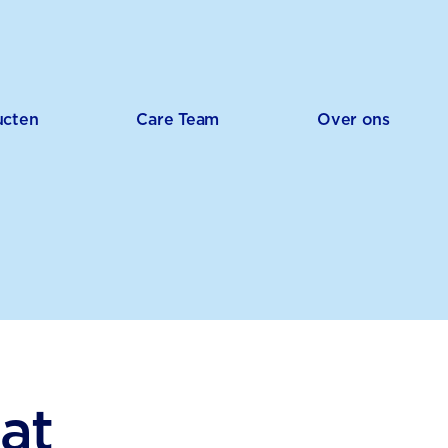
ucten
Care Team
Over ons
at