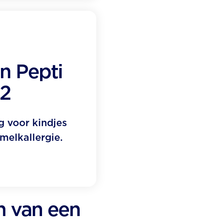
on Pepti
 2
g voor kindjes
melkallergie.
en van een