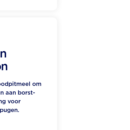
on
on
oodpitmeel om
n aan borst-
ng voor
spugen.