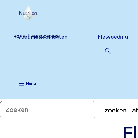
Voedingsmomenten
Flesvoeding
HOME
FLESVOEDING
Menu
zoeken
a
F