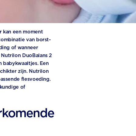
er kan een moment
combinatie van borst-
eding of wanneer
 Nutrilon DuoBalans 2
n babykwaaltjes. Een
ikter zijn. Nutrilon
passende flesvoeding.
skundige of
orkomende