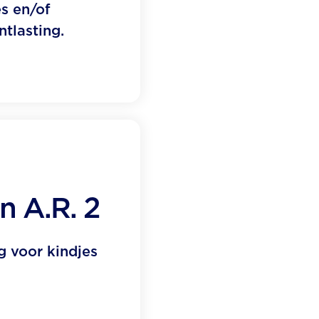
s en/of
tlasting.
n A.R. 2
g voor kindjes