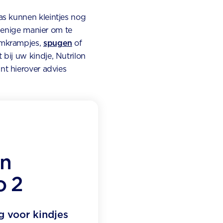
s kunnen kleintjes nog
 enige manier om te
rmkrampjes,
spugen
of
bij uw kindje, Nutrilon
nt hierover advies
on
 2
g voor kindjes