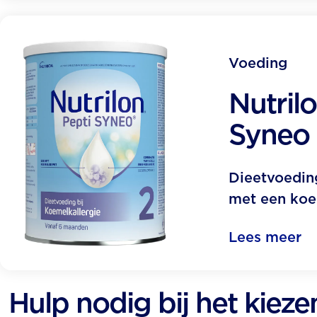
Voeding
Nutril
Syneo
Dieetvoedin
met een koe
Lees meer
Nutrilon Pepti Syneo 2 - 1
Hulp nodig bij het kiez