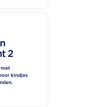
on
t 2
 met
voor kindjes
nden.