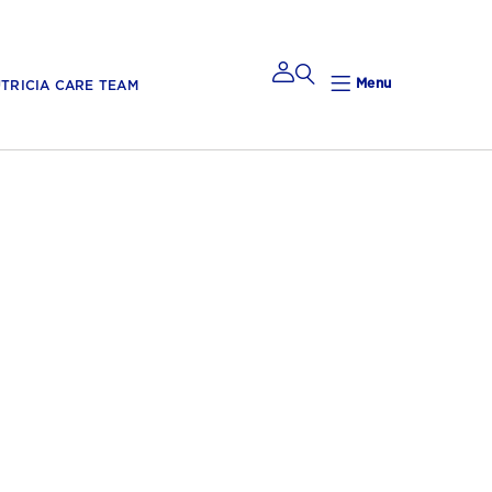
Menu
TRICIA CARE TEAM
Mijn
Nutricia
ige babyvoeding voor je
ent van Olvarit.
Mijn Nutricia
Mijn
gegevens
Mijn privacy