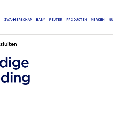
N
ZWANGERSCHAP
BABY
PEUTER
PRODUCTEN
MERKEN
NU
fsluiten
rdige
Ben je op zoek naar plantaard
kindje? Bekijk hier het assortim
ding