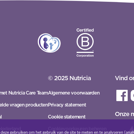
© 2025 Nutricia
Vind o
met Nutricia Care Team
Algemene voorwaarden
elde vragen producten
Privacy statement
Onze 
l
Cookie statement
Nederland
Cookievoorkeuren beheren
deze gebruiken om het gebruik van de site te meten en te analyseren (analy