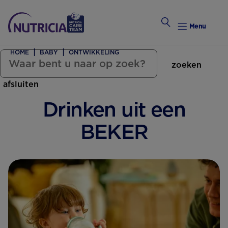
Menu
HOME
BABY
ONTWIKKELING
zoeken
Zwanger Worden
afsluiten
Weekkalender
Drinken uit een
Weekk
BEKER
Preconce