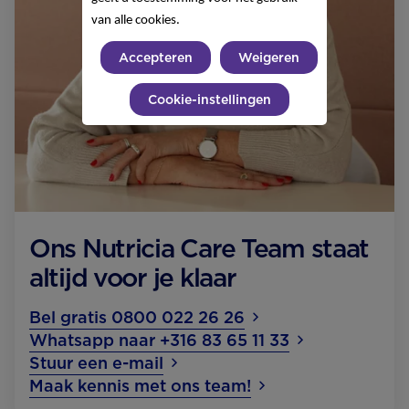
van alle cookies.
Accepteren
Weigeren
Cookie-instellingen
Ons Nutricia Care Team staat
altijd voor je klaar
Bel gratis 0800 022 26 26
Whatsapp naar +316 83 65 11 33
Stuur een e-mail
Maak kennis met ons team!