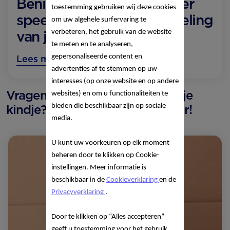
Benieuwd wat er nog meer
toestemming gebruiken wij deze cookies
speelt tijdens de ontwikkeling
om uw algehele surfervaring te
van je baby?
verbeteren, het gebruik van de website
te meten en te analyseren,
gepersonaliseerde content en
Lees meer over 9 maanden
advertenties af te stemmen op uw
interesses (op onze website en op andere
Vragen of advies over jezelf of je
websites) en om u functionaliteiten te
bieden die beschikbaar zijn op sociale
kindje? Wij zijn 24/7 bereikbaar!
media.
U kunt uw voorkeuren op elk moment
beheren door te klikken op Cookie-
instellingen. Meer informatie is
beschikbaar in de
Cookieverklaring
en de
Privacyverklaring
.
Door te klikken op “Alles accepteren”
geeft u toestemming voor het gebruik