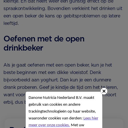
kleintje. En dat heeft weer een gunstig effect op de
spraakontwikkeling. Bovendien verkleint het drinken uit
een open beker de kans op gebitsproblemen op latere
leeftijd.
Oefenen met de open
drinkbeker
Als je gaat oefenen met een open beker, kun je het
beste beginnen met een dikke vloeistof. Denk
bijvoorbeeld aan yoghurt. Dan kun je een dunnere
drank proberen. Geef je kindje de tijd om het te leren,
want voor hem is dit een hele stap. En knoeien hoort
Danone Nutricia Nederland B.V. maakt
erbij, dus blijf geduldig en steun je kindje.
gebruik van cookies en andere
trackingtechnologieën op haar website,
waaronder cookies van derden:
Lees hier
meer over onze cookies.
Met uw