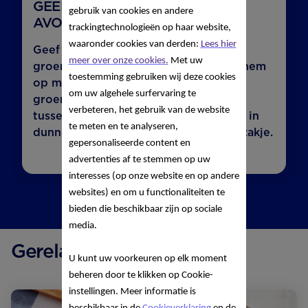
GEEF JE KINDJE NIET ALLEEN ’S
gebruik van cookies en andere
AVONDS GROENTE.
trackingtechnologieën op haar website,
waaronder cookies van derden:
Lees hier
Geef je kindje niet alleen ’s avonds
meer over onze cookies.
Met uw
groente. Vaak is hij dan al moe. Geef hem
toestemming gebruiken wij deze cookies
op meerdere momenten van de dag
om uw algehele surfervaring te
groente. Bijvoorbeeld rauwkost als
verbeteren, het gebruik van de website
tussendoortje. Snijd een paprika eens in
te meten en te analyseren,
dunne reepjes en geef ze in een frietzakje.
gepersonaliseerde content en
advertenties af te stemmen op uw
interesses (op onze website en op andere
websites) en om u functionaliteiten te
bieden die beschikbaar zijn op sociale
media.
Gerelateerde recepten
U kunt uw voorkeuren op elk moment
beheren door te klikken op Cookie-
instellingen. Meer informatie is