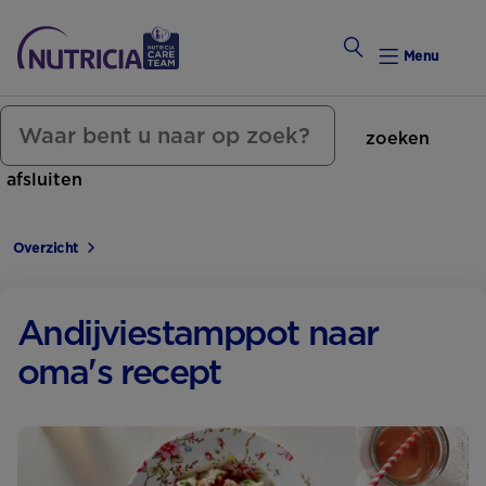
Menu
zoeken
Zwanger Worden
afsluiten
Weekkalender
Overzicht
Weekk
Preconce
Andijvie­stamppot naar
oma's recept