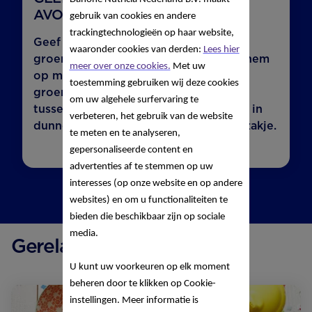
AVONDS GROENTE.
gebruik van cookies en andere
trackingtechnologieën op haar website,
Geef je kindje niet alleen ’s avonds
waaronder cookies van derden:
Lees hier
groente. Vaak is hij dan al moe. Geef hem
meer over onze cookies.
Met uw
op meerdere momenten van de dag
toestemming gebruiken wij deze cookies
groente. Bijvoorbeeld rauwkost als
om uw algehele surfervaring te
tussendoortje. Snijd een paprika eens in
verbeteren, het gebruik van de website
dunne reepjes en geef ze in een frietzakje.
te meten en te analyseren,
gepersonaliseerde content en
advertenties af te stemmen op uw
interesses (op onze website en op andere
websites) en om u functionaliteiten te
bieden die beschikbaar zijn op sociale
media.
Gerelateerde recepten
U kunt uw voorkeuren op elk moment
beheren door te klikken op Cookie-
instellingen. Meer informatie is