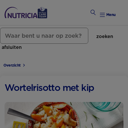
Menu
zoeken
Zwanger Worden
afsluiten
Weekkalender
Overzicht
Weekk
Preconce
Wortelrisotto met kip