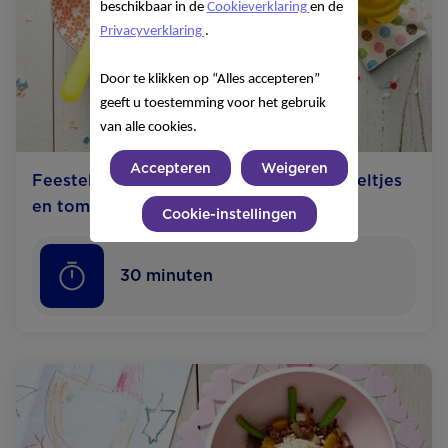
beschikbaar in de
Cookieverklaring
en de
Privacyverklaring
.
Door te klikken op “Alles accepteren”
geeft u toestemming voor het gebruik
van alle cookies.
Accepteren
Weigeren
Feestelijk stoofpotje met kalkoen, worteltjes
en tomaat
Cookie-instellingen
30
minuten