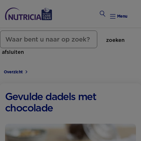
Menu
zoeken
Zwanger Worden
afsluiten
Weekkalender
Overzicht
Weekk
Preconce
Gevulde dadels met
chocolade