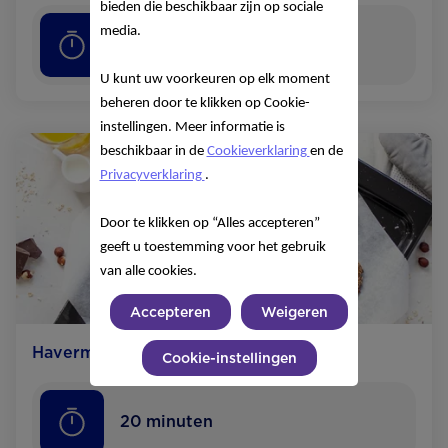
bieden die beschikbaar zijn op sociale
media.
30
minuten
U kunt uw voorkeuren op elk moment
beheren door te klikken op Cookie-
instellingen. Meer informatie is
beschikbaar in de
Cookieverklaring
en de
Privacyverklaring
.
Door te klikken op “Alles accepteren”
geeft u toestemming voor het gebruik
van alle cookies.
Accepteren
Weigeren
Havermoutkoekjes met pure chocolade
Cookie-instellingen
20
minuten