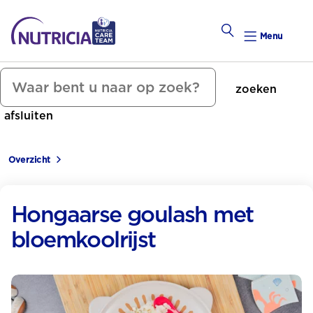
Menu
zoeken
Zwanger Worden
afsluiten
Weekkalender
Overzicht
Weekk
Preconce
Hongaarse goulash met
bloemkoolrijst