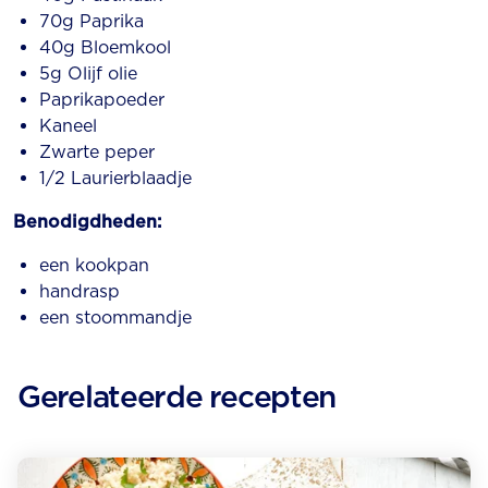
70g Paprika
40g Bloemkool
5g Olijf olie
Paprikapoeder
Kaneel
Zwarte peper
1/2 Laurierblaadje
Benodigdheden:
een kookpan
handrasp
een stoommandje
Gerelateerde recepten