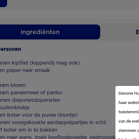
Ingrediënten
B
personen
ram kipfilet (kippendij mag ook)
en peper naar smaak
gram bloem
ram paneermeel of panko
Danone Nut
ram diepvriesdoperwten
haar websi
ouillonblokje
toestemmin
am boter voor de puree (klontje)
van de web
ram voorgekookte aardappelpartjes in schil
of boter om in te bakken
stemmen op
en naar wens, zoals knoflookpoeder, gedroogde tijm en r