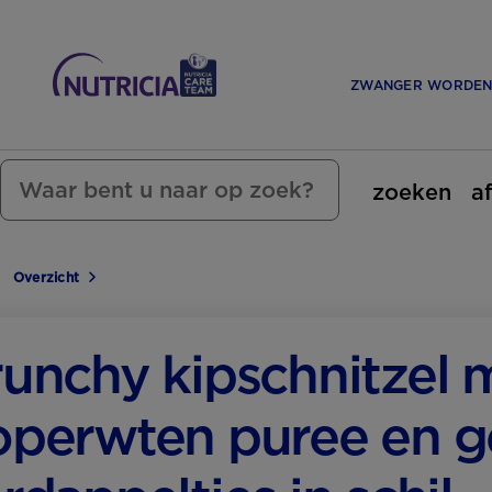
ZWANGER WORDE
zoeken
a
Overzicht
unchy kipschnitzel 
operwten puree en 