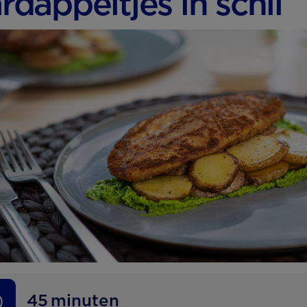
rdappeltjes in schil
45
minuten