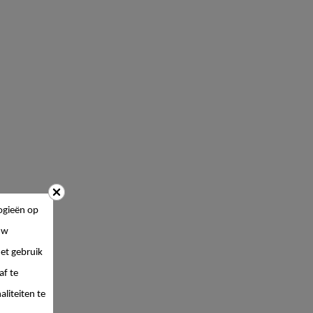
ogieën op
uw
et gebruik
af te
liteiten te