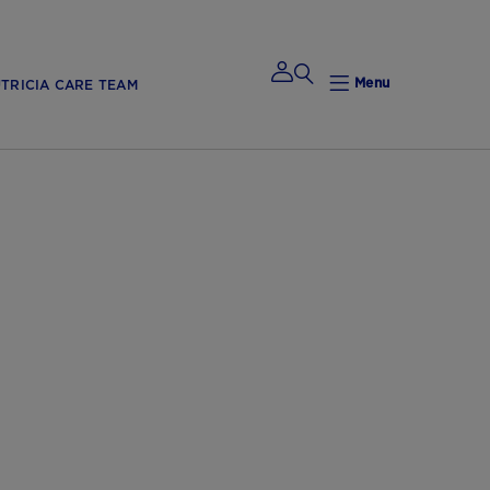
Menu
TRICIA CARE TEAM
Mijn
Nutricia
Mijn Nutricia
Mijn
gegevens
Mijn privacy