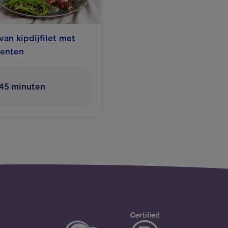
van kipdijfilet met
oenten
45
minuten