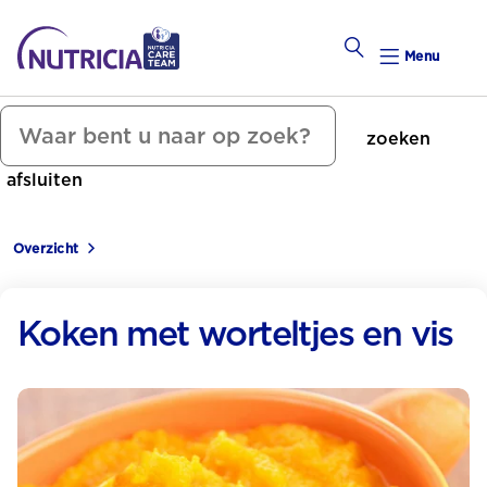
Menu
zoeken
Zwanger Worden
afsluiten
Weekkalender
Overzicht
Weekk
Preconce
Koken met worteltjes en vis