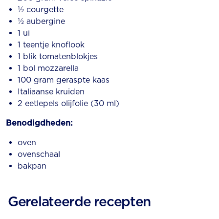
½ courgette
½ aubergine
1 ui
1 teentje knoflook
1 blik tomatenblokjes
1 bol mozzarella
100 gram geraspte kaas
Italiaanse kruiden
2 eetlepels olijfolie (30 ml)
Benodigdheden:
oven
ovenschaal
bakpan
Gerelateerde recepten