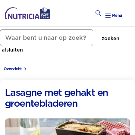
Menu
zoeken
Zwanger Worden
afsluiten
Weekkalender
Overzicht
Weekk
Preconce
Lasagne met gehakt en
groentebladeren