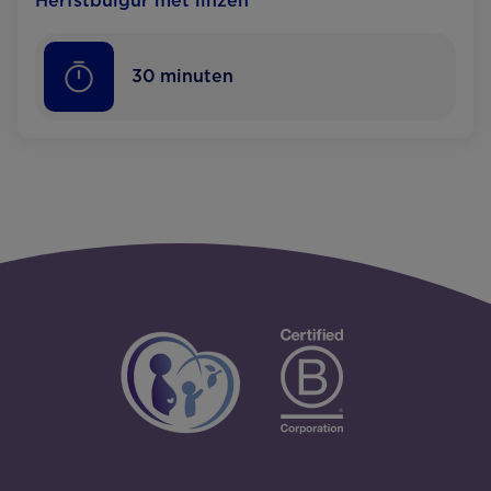
Herfstbulgur met linzen
30
minuten