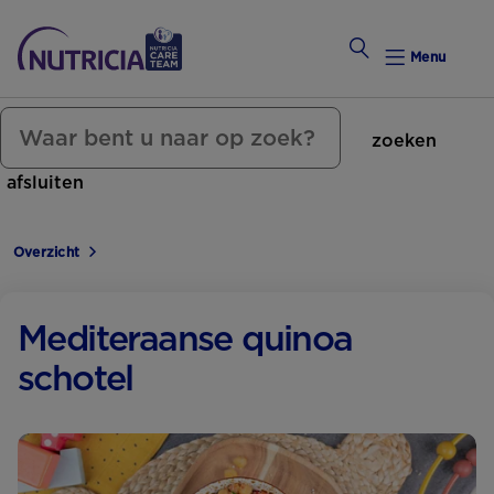
Menu
zoeken
Zwanger Worden
afsluiten
Weekkalender
Overzicht
Weekk
Preconce
Mediteraanse quinoa
schotel