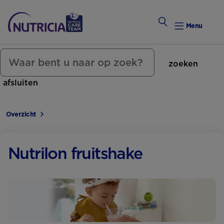
Menu
zoeken
Zwanger Worden
afsluiten
Weekkalender
Overzicht
Weekk
Preconce
Nutrilon fruitshake