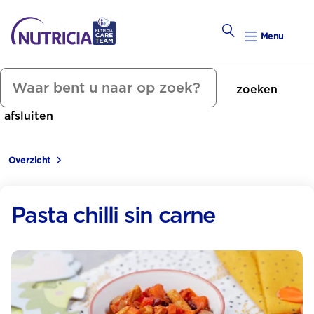
Menu
zoeken
Zwanger Worden
afsluiten
Weekkalender
Overzicht
Weekk
Preconce
Pasta chilli sin carne