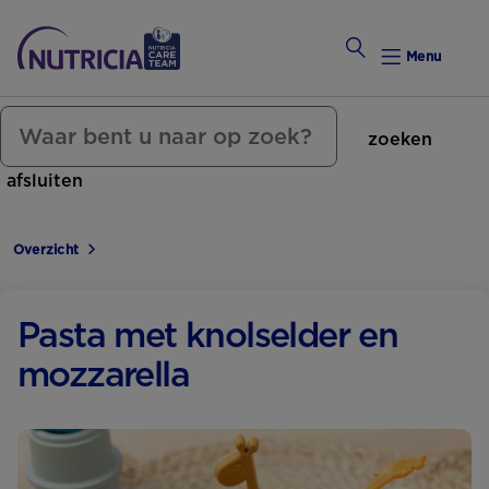
Menu
zoeken
Zwanger Worden
afsluiten
Weekkalender
Overzicht
Weekk
Preconce
Pasta met knolselder en
mozzarella