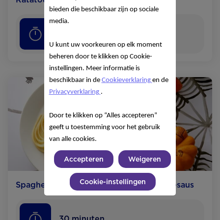
bieden die beschikbaar zijn op sociale
media.
30
minuten
U kunt uw voorkeuren op elk moment
beheren door te klikken op Cookie-
instellingen. Meer informatie is
beschikbaar in de
Cookieverklaring
en de
Privacyverklaring
.
Door te klikken op “Alles accepteren”
geeft u toestemming voor het gebruik
van alle cookies.
Accepteren
Weigeren
Cookie-instellingen
Spaghetti­spinnen met tomaten-groentesaus
30
minuten