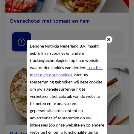
Ovenschotel met tomaat en ham
30
minuten
Danone Nutricia Nederland B.V. maakt
gebruik van cookies en andere
trackingtechnologieën op haar website,
waaronder cookies van derden:
Lees hier
meer over onze cookies.
Met uw
toestemming gebruiken wij deze cookies
om uw algehele surfervaring te
verbeteren, het gebruik van de website
te meten en te analyseren,
gepersonaliseerde content en
advertenties af te stemmen op uw
interesses (op onze website en op andere
websites) en om u functionaliteiten te
Ratatouille met rijst, tomaat en ei