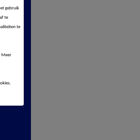
et gebruik
af te
liteiten te
. Meer
DEREN WORDEN
GETROKKEN DOOR
okies.
LERE KLEUREN
ren worden aangetrokken
fellere kleuren. Meng
m rode of gele soorten
ten met groene groenten.