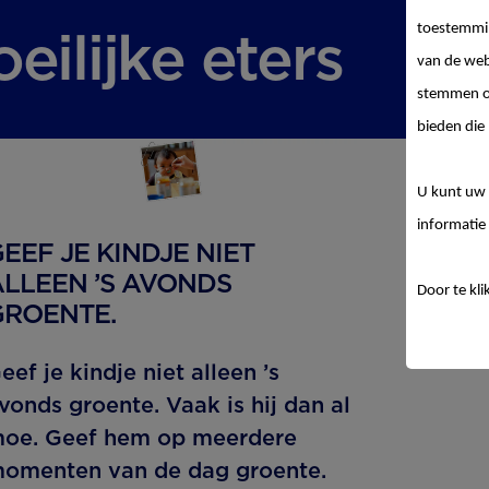
toestemmin
eilijke eters
van de web
stemmen op
bieden die 
U kunt uw 
informatie 
EEF JE KINDJE NIET
LLEEN ’S AVONDS
Door te kli
GROENTE.
eef je kindje niet alleen ’s
vonds groente. Vaak is hij dan al
oe. Geef hem op meerdere
omenten van de dag groente.