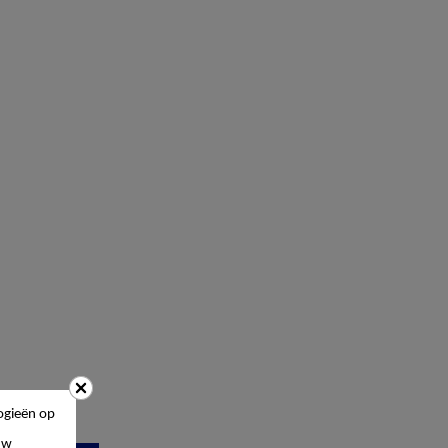
ogieën op
uw