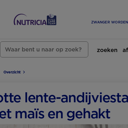
ZWANGER WORDE
zoeken
a
Overzicht
tte lente-andijvie­s
t maïs en gehakt