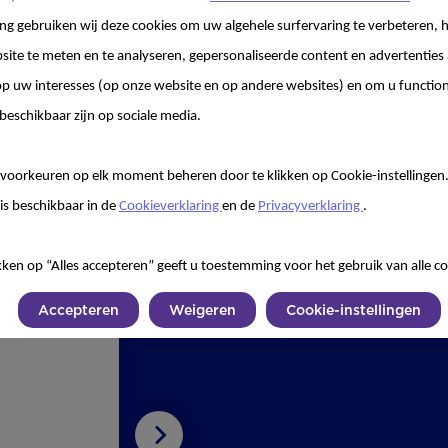
g gebruiken wij deze cookies om uw algehele surfervaring te verbeteren, h
site te meten en te analyseren, gepersonaliseerde content en advertenties 
 uw interesses (op onze website en op andere websites) en om u functiona
beschikbaar zijn op sociale media.
voorkeuren op elk moment beheren door te klikken op Cookie-instellingen
is beschikbaar in de
Cookieverklaring
en de
Privacyverklaring
.
KIN
AAN
kken op “Alles accepteren” geeft u toestemming voor het gebruik van alle co
FEL
Accepteren
Weigeren
Cookie-instellingen
Kinde
door 
daaro
Volgende
groen