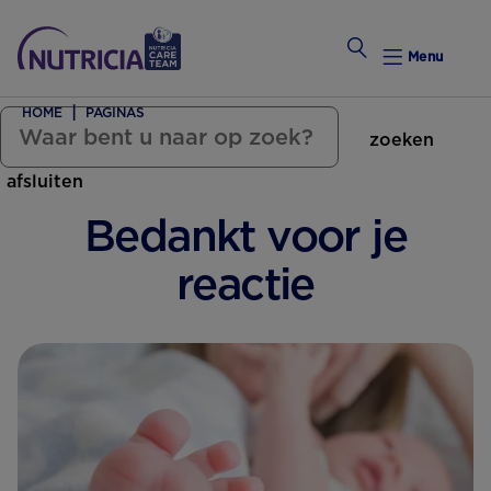
Menu
HOME
PAGINAS
zoeken
Zwanger Worden
afsluiten
Weekkalender
Bedankt voor je
Weekk
reactie
Preconce