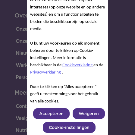
advertenties af te stemmen op uw
interesses (op onze website en op andere
Over Nutricia
websites) en om u functionaliteiten te
bieden die beschikbaar zijn op sociale
Onze missie
media.
Onze geschiedenis
U kunt uw voorkeuren op elk moment
beheren door te klikken op Cookie-
Nieuws & Media
instellingen. Meer informatie is
Werken bij Nutricia
beschikbaar in de
Cookieverklaring
en de
Privacyverklaring
.
Perscontacten
Door te klikken op “Alles accepteren”
Meer
geeft u toestemming voor het gebruik
van alle cookies.
Contact met Nutricia Care Team
Accepteren
Weigeren
Veelgestelde vragen producten
Cookie-instellingen
Nutricia.nl