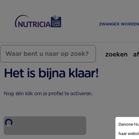
ZWANGER WORDE
zoeken
a
Het is bijna klaar!
Nog één klik om je profiel te activeren.
Danone Nut
UW ACCOUNT WORDT BEVESTIGD
haar websi