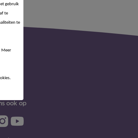
et gebruik
af te
UITLOGGEN
liteiten te
. Meer
okies.
ns ook op