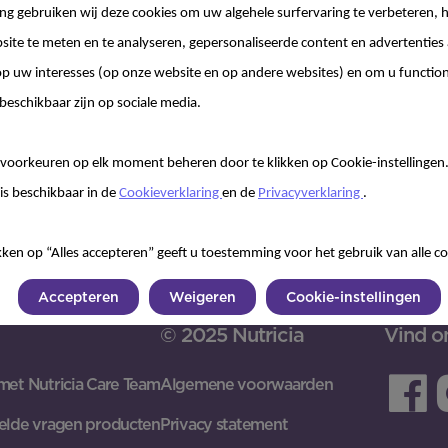
g gebruiken wij deze cookies om uw algehele surfervaring te verbeteren, h
site te meten en te analyseren, gepersonaliseerde content en advertenties 
 uw interesses (op onze website en op andere websites) en om u functiona
beschikbaar zijn op sociale media.
voorkeuren op elk moment beheren door te klikken op Cookie-instellingen
is beschikbaar in de
Cookieverklaring
en de
Privacyverklaring
.
kken op “Alles accepteren” geeft u toestemming voor het gebruik van alle co
Accepteren
Weigeren
Cookie-instellingen
© 2025 Nutricia
Vind o
met Nutricia Care Team
Algemene voorwaarden
elde vragen producten
Privacy statement