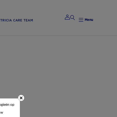
Menu
TRICIA CARE TEAM
Mijn
Nutricia
Mijn Nutricia
Mijn
gegevens
ogieën op
Mijn privacy
uw