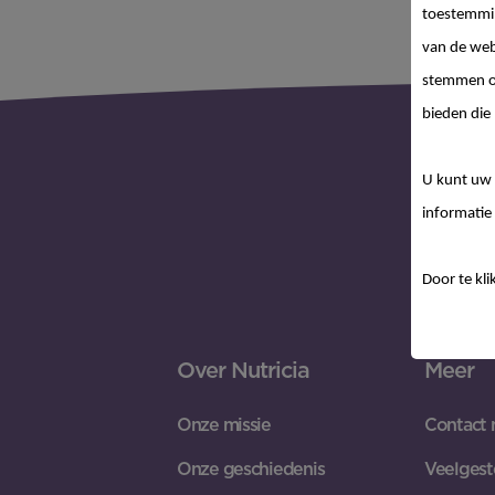
toestemmin
van de web
stemmen op
bieden die 
U kunt uw 
informatie 
Door te kli
Over Nutricia
Meer
Onze missie
Contact 
Onze geschiedenis
Veelgest