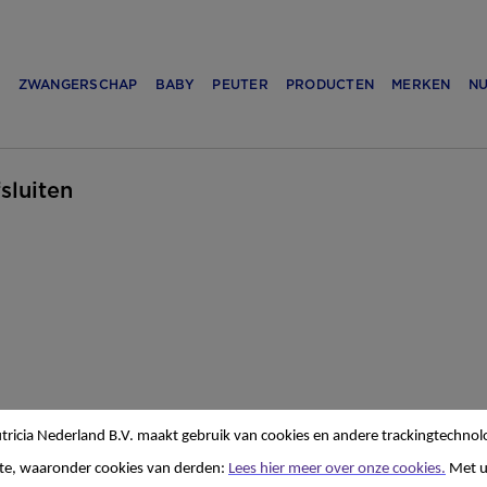
N
ZWANGERSCHAP
BABY
PEUTER
PRODUCTEN
MERKEN
NU
fsluiten
ricia Nederland B.V. maakt gebruik van cookies en andere trackingtechnol
te, waaronder cookies van derden:
Lees hier meer over onze cookies.
Met 