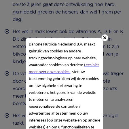
eerste 3 jaren gaat deze ontwikkeling heel hard,
gemiddeld groeien de hersens dan wel 1 gram per
dag!
Het vet in melk levert ook de vitamines A, D, E en K.
Dit zijn “vet oplosbare vitamines” die vooral in
Danone Nutricia Nederland B.V. maakt
vetten in voeding zitten. De vitamines A en D zijn
gebruik van cookies en andere
bijvoorbeeld belangrijk voor de weerstand van je
trackingtechnologieën op haar website,
kindje.
waaronder cookies van derden:
Lees hier
meer over onze cookies.
Met uw
De vetten zorgen ervoor dat de voeding wat trager
toestemming gebruiken wij deze cookies
door de darmen van je kindje gaat. Het grote
om uw algehele surfervaring te
voordeel: de darmen van je baby hebben zo iets
verbeteren, het gebruik van de website
meer tijd om de voedingsstoffen uit de
te meten en te analyseren,
borstvoeding op te nemen.
gepersonaliseerde content en
advertenties af te stemmen op uw
Het vet zorgt er ook voor dat je kindje verzadigd
interesses (op onze website en op andere
raakt.
websites) en om u functionaliteiten te