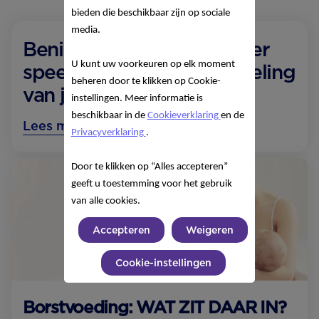
bieden die beschikbaar zijn op sociale
media.
Benieuwd wat er nog meer
U kunt uw voorkeuren op elk moment
speelt tijdens de ontwikkeling
beheren door te klikken op Cookie-
van je baby?
instellingen. Meer informatie is
beschikbaar in de
Cookieverklaring
en de
Lees meer over 1 maand
Privacyverklaring
.
Door te klikken op “Alles accepteren”
geeft u toestemming voor het gebruik
van alle cookies.
Accepteren
Weigeren
Cookie-instellingen
Borstvoeding: WAT ZIT DAAR IN?