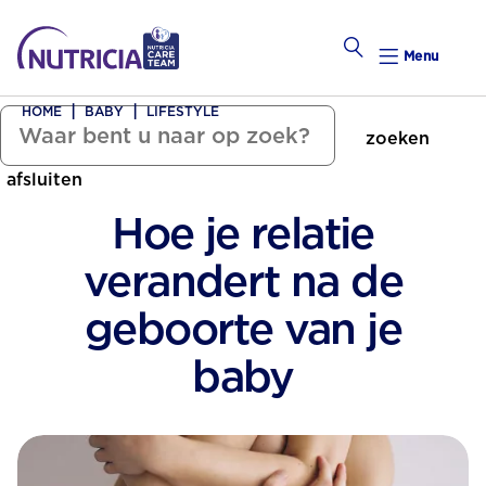
Menu
HOME
BABY
LIFESTYLE
zoeken
Zwanger Worden
afsluiten
Weekkalender
Hoe je relatie
Weekk
verandert na de
Preconce
geboorte van je
baby