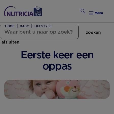
Menu
HOME
BABY
LIFESTYLE
zoeken
Zwanger Worden
afsluiten
Weekkalender
Eerste keer een
Weekk
oppas
Preconce