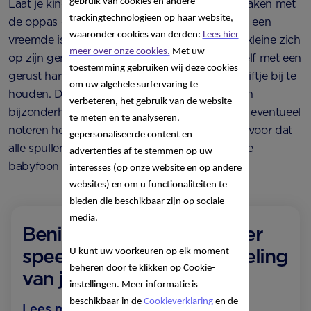
gebruik van cookies en andere
Laat je kindje van tevoren een keertje kennismaken met
trackingtechnologieën op haar website,
de oppas om te zien of het klikt. Vooral als het een
waaronder cookies van derden:
Lees hier
vreemde is voor je baby’tje. Als je weet dat je kleine zich
meer over onze cookies.
Met uw
op zijn gemak voelt bij de babysitter, kun je zelf met een
toestemming gebruiken wij deze cookies
gerust hart vertrekken. Het is slim om een schriftje bij te
om uw algehele surfervaring te
houden. Daarin kun je belangrijke afspraken en
verbeteren, het gebruik van de website
bijzonderheden opschrijven. En de oppas kan eventueel
te meten en te analyseren,
noteren hoe het oppassen is verlopen. Zorg ervoor dat
gepersonaliseerde content en
alle spullen voor de oppas klaarstaan en dat de
advertenties af te stemmen op uw
babyfoon goed werkt.
interesses (op onze website en op andere
websites) en om u functionaliteiten te
bieden die beschikbaar zijn op sociale
media.
Benieuwd wat er nog meer
speelt tijdens de ontwikkeling
U kunt uw voorkeuren op elk moment
beheren door te klikken op Cookie-
van je baby?
instellingen. Meer informatie is
beschikbaar in de
Cookieverklaring
en de
Lees meer over 3,5 maand