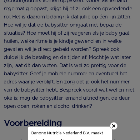
(schoon)ouders komen oppassen. Vooral als iemand
regelmatig oppast, krijgt hij of zij ook een opvoedende
rol. Het is daarom belangrijk dat jullie op één lijn zitten.
Hoe wil je dat de babysitter omgaat met bepaalde
situaties? Hoe moet hij of zij reageren als je baby gaat
huilen, welke ritme is je kindje gewend en in welke
gevallen wil je direct gebeld worden? Spreek ook
duidelijk de betaling en de tijden af. Mocht je wat later
zijn, laat dit dan weten. Dat is wel zo prettig voor de
babysitter. Geef je mobiele nummer en eventueel het
adres waar je verblijft. En zorg dat je ook het nummer
van de babysitter hebt. Bespreek vooral wat wel en niet
oké is: mag de babysitter iemand uitnodigen, de deur
open doen, roken en alcohol drinken?
Voorbereiding
Danone Nutricia Nederland B.V. maakt