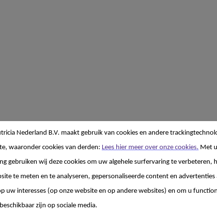
ricia Nederland B.V. maakt gebruik van cookies en andere trackingtechnol
aby niet aan te kunnen
te, waaronder cookies van derden:
Lees hier meer over onze cookies.
Met 
g gebruiken wij deze cookies om uw algehele surfervaring te verbeteren, h
site te meten en te analyseren, gepersonaliseerde content en advertenties 
 uw interesses (op onze website en op andere websites) en om u functiona
paar weken. Het is goed
beschikbaar zijn op sociale media.
 verloop van tijd weer