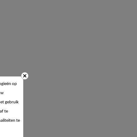
ogieën op
uw
et gebruik
af te
liteiten te