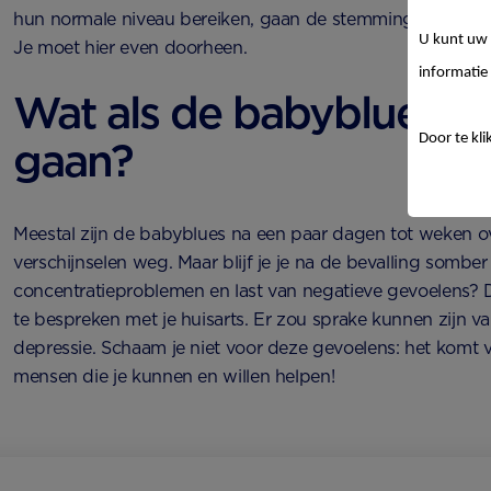
hun normale niveau bereiken, gaan de stemmingswisseling
U kunt uw 
Je moet hier even doorheen.
informatie 
Wat als de babyblues ni
Door te kli
gaan?
Meestal zijn de babyblues na een paar dagen tot weken ov
verschijnselen weg. Maar blijf je je na de bevalling somber 
concentratieproblemen en last van negatieve gevoelens? 
te bespreken met je huisarts. Er zou sprake kunnen zijn v
depressie. Schaam je niet voor deze gevoelens: het komt vak
mensen die je kunnen en willen helpen!