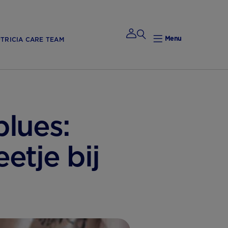
Menu
TRICIA CARE TEAM
Mijn
Nutricia
lues:
etje bij
Mijn Nutricia
Mijn
gegevens
Mijn privacy