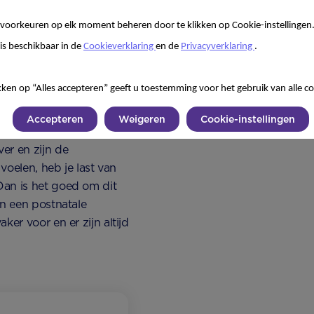
en vanzelf weer over.
voorkeuren op elk moment beheren door te klikken op Cookie-instellingen
is beschikbaar in de
Cookieverklaring
en de
Privacyverklaring
.
et over
kken op “Alles accepteren” geeft u toestemming voor het gebruik van alle co
Accepteren
Weigeren
Cookie-instellingen
er en zijn de
voelen, heb je last van
Dan is het goed om dit
an een postnatale
er voor en er zijn altijd