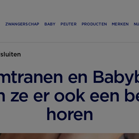
N
ZWANGERSCHAP
BABY
PEUTER
PRODUCTEN
MERKEN
NU
fsluiten
mtranen en Babyb
ze er ook een be
horen