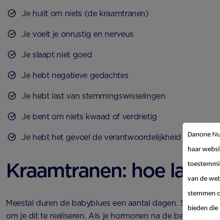
Je huilt om niets (de kraamtranen)
Je voelt je onrustig en nerveus
Je slaapt niet goed
Je hebt negatieve gedachtes
Je hebt last van stemmingswisselingen
Je bent om niets kwaad of verdrietig
Danone Nut
Je hebt het gevoel de verantwoordelijkheid voor je b
haar websi
Kraamtranen: hoe lang?
toestemmin
van de web
stemmen op
Meestal duren de babyblues een aantal dagen. Soms een 
bieden die 
om je dit te realiseren. Als je hormonen na de bevalling na