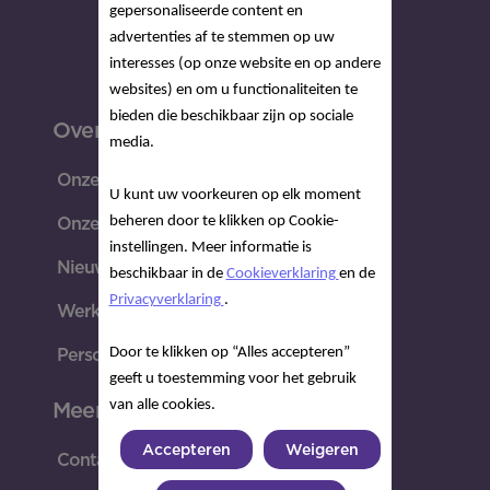
gepersonaliseerde content en
advertenties af te stemmen op uw
interesses (op onze website en op andere
websites) en om u functionaliteiten te
bieden die beschikbaar zijn op sociale
Over Nutricia
media.
Onze missie
U kunt uw voorkeuren op elk moment
beheren door te klikken op Cookie-
Onze geschiedenis
instellingen. Meer informatie is
Nieuws & Media
beschikbaar in de
Cookieverklaring
en de
Privacyverklaring
.
Werken bij Nutricia
Door te klikken op “Alles accepteren”
Perscontacten
geeft u toestemming voor het gebruik
van alle cookies.
Meer
Accepteren
Weigeren
Contact met Nutricia Care Team