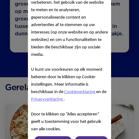
verbeteren, het gebruik van de website
groente. Vaak is hij dan al moe. Geef hem
te meten en te analyseren,
op meerdere momenten van de dag
gepersonaliseerde content en
groente. Bijvoorbeeld rauwkost als
advertenties af te stemmen op uw
tussendoortje. Snijd een paprika eens in
interesses (op onze website en op andere
dunne reepjes en geef ze in een frietzakje.
websites) en om u functionaliteiten te
bieden die beschikbaar zijn op sociale
media.
U kunt uw voorkeuren op elk moment
beheren door te klikken op Cookie-
Gerelateerde recepten
instellingen. Meer informatie is
beschikbaar in de
Cookieverklaring
en de
Privacyverklaring
.
Door te klikken op “Alles accepteren”
geeft u toestemming voor het gebruik
van alle cookies.