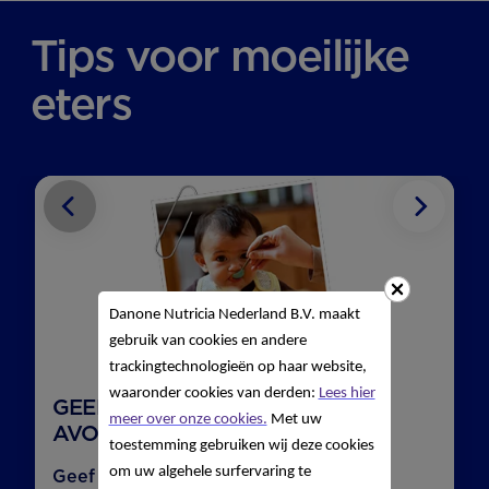
Tips voor moeilijke
eters
Vorige
Volgen
Danone Nutricia Nederland B.V. maakt
gebruik van cookies en andere
trackingtechnologieën op haar website,
waaronder cookies van derden:
Lees hier
GEEF JE KINDJE NIET ALLEEN ’S
meer over onze cookies.
Met uw
AVONDS GROENTE.
toestemming gebruiken wij deze cookies
om uw algehele surfervaring te
Geef je kindje niet alleen ’s avonds