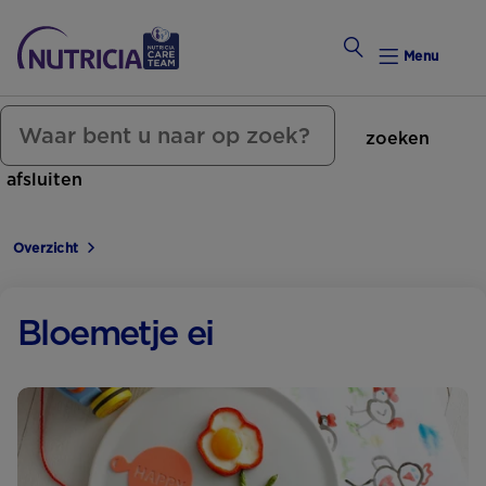
Menu
zoeken
Zwanger Worden
afsluiten
Weekkalender
Overzicht
Weekk
Preconce
Bloemetje ei