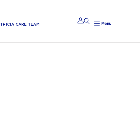
Menu
TRICIA CARE TEAM
Mijn
Nutricia
Mijn Nutricia
Mijn
gegevens
Mijn privacy