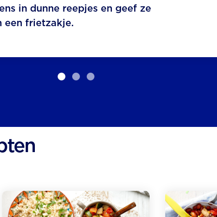
ens in dunne reepjes en geef ze
n een frietzakje.
pten