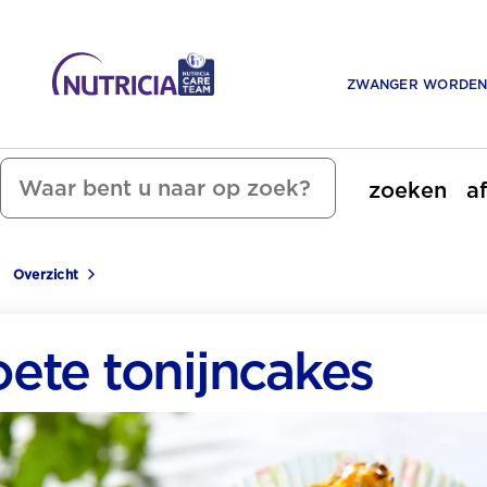
ZWANGER WORDE
zoeken
a
Overzicht
ete tonijncakes