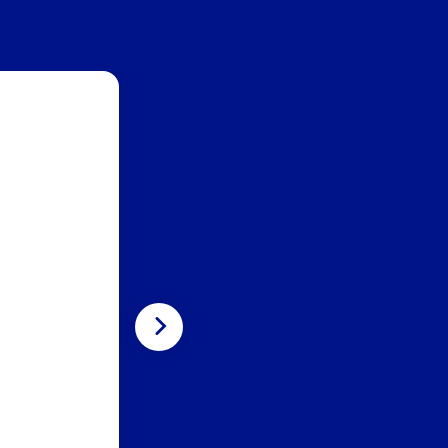
KIN
AAN
FEL
Kinde
Volgende
door 
daaro
groen