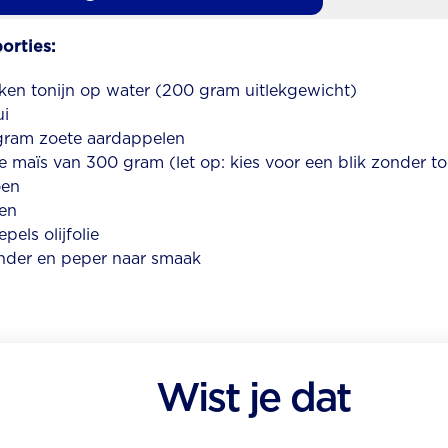
orties:
kken tonijn op water (200 gram uitlekgewicht)
ui
ram zoete aardappelen
kje maïs van 300 gram (let op: kies voor een blik zonder 
oen
ren
epels olijfolie
nder en peper naar smaak
Wist je dat