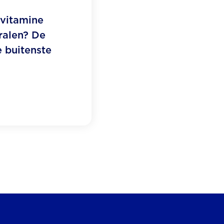
 vitamine
ralen? De
e buitenste