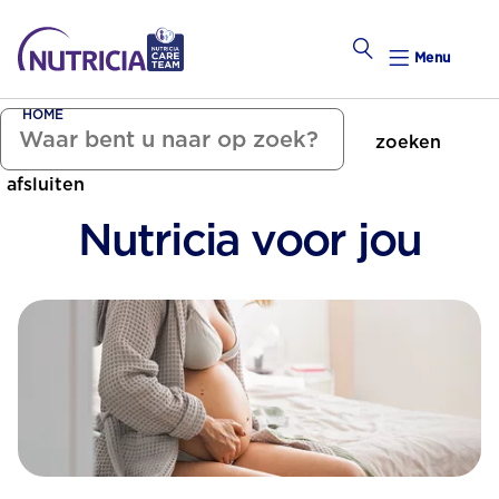
Menu
HOME
zoeken
Zwanger Worden
afsluiten
Weekkalender
Nutricia voor jou
Weekk
Preconce