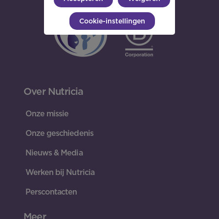
Cookie-instellingen
Over Nutricia
Onze missie
Onze geschiedenis
Nieuws & Media
Werken bij Nutricia
Perscontacten
Meer