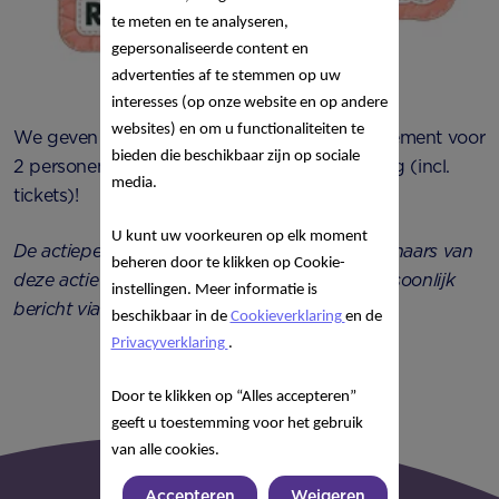
te meten en te analyseren,
gepersonaliseerde content en
advertenties af te stemmen op uw
interesses (op onze website en op andere
websites) en om u functionaliteiten te
We geven 10 keer een Nutricia Verwenarrangement voor
bieden die beschikbaar zijn op sociale
2 personen voor de Negenmaandenbeurs weg (incl.
media.
tickets)!
U kunt uw voorkeuren op elk moment
De actieperiode is inmiddels verlopen. De winnaars van
beheren door te klikken op Cookie-
deze actie krijgen vrijdag 16 februari 2018 persoonlijk
instellingen. Meer informatie is
bericht via de mail.
beschikbaar in de
Cookieverklaring
en de
Privacyverklaring
.
Door te klikken op “Alles accepteren”
geeft u toestemming voor het gebruik
van alle cookies.
Accepteren
Weigeren