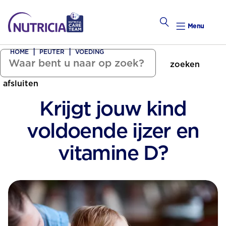
Menu
HOME
PEUTER
VOEDING
zoeken
Zwanger Worden
afsluiten
Weekkalender
Krijgt jouw kind
Weekk
voldoende ijzer en
Preconce
vitamine D?