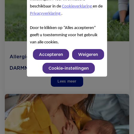
beschikbaar in de
Cookieverklaring
en de
Privacyverklaring
.
Door te klikken op “Alles accepteren”
geeft u toestemming voor het gebruik
van alle cookies.
Accepteren
Weigeren
Allergieën en kwaaltjes
DARMMICROBIOTA
Cookie-instellingen
Lees meer