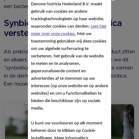
Danone Nutricia Nederland B.V. maakt
een bacteriestam die intact blijft in de darm.
gebruik van cookies en andere
trackingtechnologieën op haar website,
Synbiotica: pro- en prebiotica
waaronder cookies van derden:
Lees hier
versterken elkaar
meer over onze cookies.
Met uw
toestemming gebruiken wij deze cookies
om uw algehele surfervaring te
Als prebiotica en probiotica samen in een product zitten
verbeteren, het gebruik van de website
en elkaars werking ondersteunen, dan noemen we dit
te meten en te analyseren,
“synbiotica”. Ze versterken elkaar: de prebiotica vormen
gepersonaliseerde content en
in de darmen de voedingsbodem voor de probiotica.
advertenties af te stemmen op uw
Een mooie vorm van samenwerking!
interesses (op onze website en op andere
websites) en om u functionaliteiten te
bieden die beschikbaar zijn op sociale
media.
U kunt uw voorkeuren op elk moment
beheren door te klikken op Cookie-
instellingen. Meer informatie is