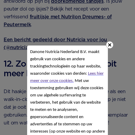
antwoord op pijn bij
doorkomende tandjes
. Is jouw
peuter dol op ijsjes? Bekijk het recept voor een
verfrissend
fruitijsje met Nutrilon Dreumes- of
Peutermelk
.
Een bericht gedeeld door Nutricia voor jou
(@nutriciavoorjou)
Danone Nutricia Nederland B.V. maakt
gebruik van cookies en andere
12. Zo raak je slabbetjes nooit
trackingtechnologieën op haar website,
meer kwijt
waaronder cookies van derden:
Lees hier
meer over onze cookies.
Met uw
toestemming gebruiken wij deze cookies
Dit haakje voor slabbetjes is eigenlijk hetzelfde als een
om uw algehele surfervaring te
walk-in-closet. Als je er eenmaal één hebt, snap je niet
verbeteren, het gebruik van de website
dat je ooit zonder kon. Je kunt elk plakhaakje
te meten en te analyseren,
gebruiken. Kies dus vooral een leuk en mooi exemplaar
gepersonaliseerde content en
uit om wat extra opbergruimte mee te creëren!
advertenties af te stemmen op uw
interesses (op onze website en op andere