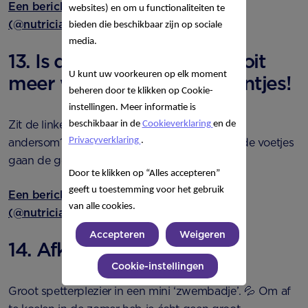
Een bericht gedeeld door Nutricia voor jou
websites) en om u functionaliteiten te
(@nutriciavoorjou)
bieden die beschikbaar zijn op sociale
media.
13. Is dit links of rechts? Nooit
U kunt uw voorkeuren op elk moment
meer worstelen met schoentjes!
beheren door te klikken op Cookie-
instellingen. Meer informatie is
Zit de linkervoet vaak in de rechterschoen en
beschikbaar in de
Cookieverklaring
en de
Privacyverklaring
.
andersom? Knip een sticker door midden en de voetjes
gaan de goede schoen in! 👍
Door te klikken op “Alles accepteren”
geeft u toestemming voor het gebruik
Een bericht gedeeld door Nutricia voor jou
van alle cookies.
(@nutriciavoorjou)
Accepteren
Weigeren
14. Afkoelen bij warm weer
Cookie-instellingen
Groot spetterplezier in een mini ‘zwembadje’. 💦 Om af