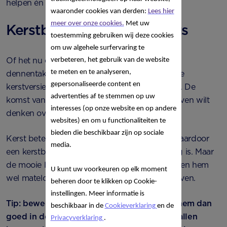
helpen én goed passen bij het kerst diner.
waaronder cookies van derden:
Lees hier
meer over onze cookies.
Met uw
Kerstboom en kerstcadeaus
toestemming gebruiken wij deze cookies
om uw algehele surfervaring te
Of het nu een echte kerstboom, een versierde
verbeteren, het gebruik van de website
te meten en te analyseren,
dennentak of een kunststofboom is: een beetje
gepersonaliseerde content en
kerstversiering brengt je huis zo in kerstsferen. De
advertenties af te stemmen op uw
komst van je kleine kan ervoor zorgen dat je even wilt
interesses (op onze website en op andere
denken over wat voor jou de juiste keuze is.
websites) en om u functionaliteiten te
bieden die beschikbaar zijn op sociale
Kerst betekent nu nog weinig voor je baby, waardoor
media.
een kerstboom voor hem misschien overbodig is. Maar
de mooie lampjes en glinsterende ballen kunnen hem
U kunt uw voorkeuren op elk moment
wel mateloos fascineren en uren kijkplezier geven.
beheren door te klikken op Cookie-
instellingen. Meer informatie is
Tip: beweegt je kleine al wat meer? Houdt hem dan
beschikbaar in de
Cookieverklaring
en de
goed in de gaten rondom de boom. Kerstballen
Privacyverklaring
.