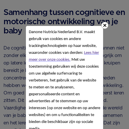
Samenhang tussen cognitieve en
motorische ontwikkeling van je
baby
Danone Nutricia Nederland B.V. maakt
gebruik van cookies en andere
trackingtechnologieën op haar website,
De cognitieve en
motorische ontwikkeling
kunnen niet
waaronder cookies van derden:
Lees hier
zonder elkaar. Het kruipen van je baby is belangrijk om
meer over onze cookies.
Met uw
op latere leeftijd mee te komen op school. Het kruipen
toestemming gebruiken wij deze cookies
bereidt je baby voor op vaardigheden zoals
om uw algehele surfervaring te
concentreren en leren schrijven. Deze vaardigheden
verbeteren, het gebruik van de website
hebben weer te maken met de cognitieve ontwikkeling.
te meten en te analyseren,
Om goed tot kruipen te komen moet je baby eerst leren
gepersonaliseerde content en
zitten. Dit is een andere motorische vaardigheid.
advertenties af te stemmen op uw
Vaardigheden zoals zitten en kruipen maken de wereld
interesses (op onze website en op andere
van je baby groter. Dit helpt je baby bij het waarnemen
websites) en om u functionaliteiten te
bieden die beschikbaar zijn op sociale
en het leren over wat hij ziet in zijn omgeving. Dat zijn
media.