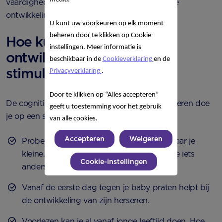
vaardigheden die weer horen bij de cognitieve
ontwikkeling.
U kunt uw voorkeuren op elk moment
beheren door te klikken op Cookie-
Hoe kun je de cognitieve
instellingen. Meer informatie is
ontwikkeling van je baby
beschikbaar in de
Cookieverklaring
en de
stimuleren?
Privacyverklaring
.
Door te klikken op “Alles accepteren”
De cognitieve ontwikkeling van je baby stimuleren doe
geeft u toestemming voor het gebruik
je op een speelse manier:
van alle cookies.
Accepteren
Weigeren
Probeer nieuwe dingen uit en kijk goed naar je
kleine. Als het nog te moeilijk is, probeer je iets
Cookie-instellingen
anders.
Vanaf de eerste dag tegen je baby praten helpt bij
de ontwikkeling van zijn hersenen.
Voorlezen kan je al vanaf jonge leeftijd doen. Hoe