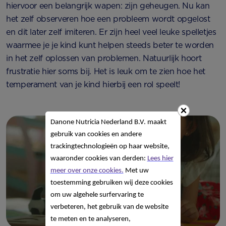
hiervoor een belangrijk wapen: zijn geheugen. Nu kan
het zelf observeren hoe een probleem wordt opgelost
en dit later zelf imiteren. Er zijn heel veel leuke spelletjes
waarmee je je kind kunt helpen steeds beter te worden
in het zelf oplossen van problemen. Natuurlijk hoort
frustratie hier soms bij. Het is leuk om te zien hoe het
temperament van je kind hierbij een rol speelt!
Danone Nutricia Nederland B.V. maakt
gebruik van cookies en andere
trackingtechnologieën op haar website,
waaronder cookies van derden:
Lees hier
meer over onze cookies.
Met uw
toestemming gebruiken wij deze cookies
om uw algehele surfervaring te
verbeteren, het gebruik van de website
te meten en te analyseren,