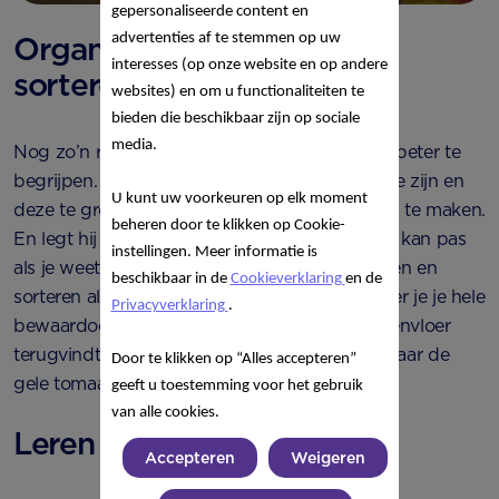
gepersonaliseerde content en
advertenties af te stemmen op uw
Organiseren, classificeren,
interesses (op onze website en op andere
sorteren
websites) en om u functionaliteiten te
bieden die beschikbaar zijn op sociale
media.
Nog zo’n rijtje dat helpt de wereld een beetje beter te
begrijpen. Door dingen te vinden die hetzelfde zijn en
U kunt uw voorkeuren op elk moment
deze te groeperen, leert je peuter onderscheid te maken.
beheren door te klikken op Cookie-
En legt hij de basis voor het tellen, want tellen kan pas
instellingen. Meer informatie is
als je weet wat je telt. Vaak gebeurt organiseren en
beschikbaar in de
Cookieverklaring
en de
sorteren al voor je er erg in hebt, zoals wanneer je je hele
Privacyverklaring
.
bewaardoosjes in nette stapeltjes op de keukenvloer
terugvindt, of je peuter aangeeft alleen nog maar de
Door te klikken op “Alles accepteren”
gele tomaatjes te willen eten.
geeft u toestemming voor het gebruik
van alle cookies.
Leren tellen
Accepteren
Weigeren