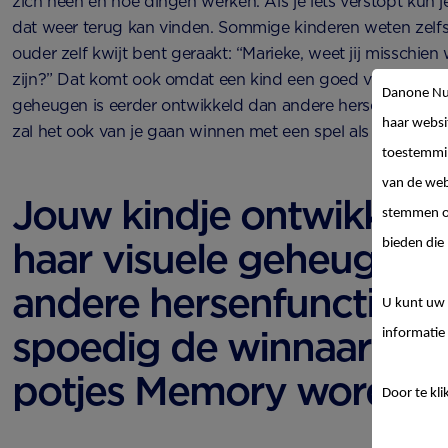
zich heen en hoe dingen werken. Als je iets verstopt kun je
dat weer terug kan vinden. Sommige kinderen weten zelfs i
ouder zelf kwijt bent geraakt: “Marieke, weet jij misschien
zijn?” Dat komt ook omdat een kind een goed visueel geh
Danone Nut
geheugen is eerder ontwikkeld dan andere hersenfuncties. A
haar websi
zal het ook van je gaan winnen met een spel als Memory!
toestemmin
van de web
Jouw kindje ontwikkelt z
stemmen op
haar visuele geheugen 
bieden die 
andere hersenfuncties e
U kunt uw 
spoedig de winnaar van 
informatie 
potjes Memory worden.
Door te kli