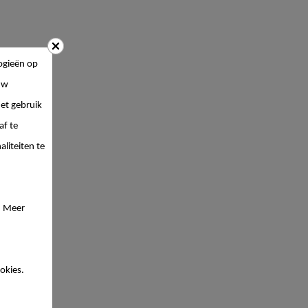
ogieën op
uw
et gebruik
af te
liteiten te
. Meer
okies.