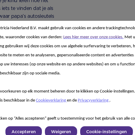
 je kind leren hoe het
ets te vinden dat je als
 waar papa’s autosleutels
eugen heeft. Dat
ricia Nederland B.V. maakt gebruik van cookies en andere trackingtechnol
ls je kind iets ouder is,
te, waaronder cookies van derden:
Lees hier meer over onze cookies.
Met 
g gebruiken wij deze cookies om uw algehele surfervaring te verbeteren, h
site te meten en te analyseren, gepersonaliseerde content en advertenties 
ijn of
 uw interesses (op onze website en op andere websites) en om u functiona
eerder dan
beschikbaar zijn op sociale media.
n zal dus
voorkeuren op elk moment beheren door te klikken op Cookie-instellingen
alle
is beschikbaar in de
Cookieverklaring
en de
Privacyverklaring
.
kken op “Alles accepteren” geeft u toestemming voor het gebruik van alle co
Accepteren
Weigeren
Cookie-instellingen