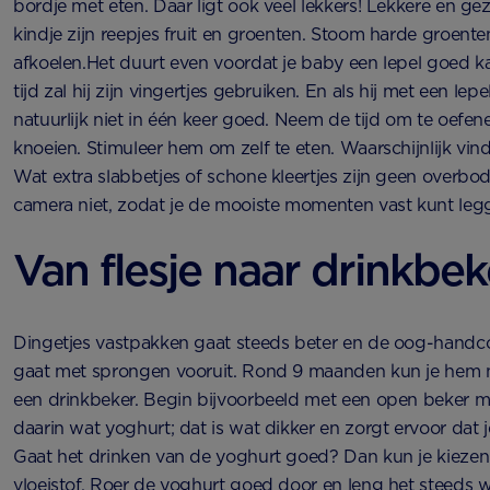
bordje met eten. Daar ligt ook veel lekkers! Lekkere en ge
kindje zijn reepjes fruit en groenten. Stoom harde groente
afkoelen.Het duurt even voordat je baby een lepel goed k
tijd zal hij zijn vingertjes gebruiken. En als hij met een lepe
natuurlijk niet in één keer goed. Neem de tijd om te oefene
knoeien. Stimuleer hem om zelf te eten. Waarschijnlijk vindt
Wat extra slabbetjes of schone kleertjes zijn geen overbod
camera niet, zodat je de mooiste momenten vast kunt leg
Van flesje naar drinkbek
Dingetjes vastpakken gaat steeds beter en de oog-handco
gaat met sprongen vooruit. Rond 9 maanden kun je hem nu
een drinkbeker. Begin bijvoorbeeld met een open beker 
daarin wat yoghurt; dat is wat dikker en zorgt ervoor dat j
Gaat het drinken van de yoghurt goed? Dan kun je kieze
vloeistof. Roer de yoghurt goed door en leng het steeds 