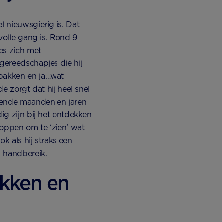
l nieuwsgierig is. Dat
 volle gang is. Rond 9
es zich met
 gereedschapjes die hij
 pakken en ja…wat
de zorgt dat hij heel snel
mende maanden en jaren
dig zijn bij het ontdekken
stoppen om te ‘zien’ wat
k als hij straks een
n handbereik.
akken en