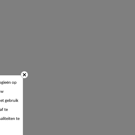
ogieën op
uw
et gebruik
af te
liteiten te