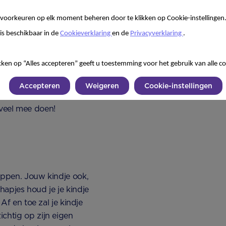
. Laat je kindje de
voorkeuren op elk moment beheren door te klikken op Cookie-instellingen
is beschikbaar in de
Cookieverklaring
en de
Privacyverklaring
.
em blokjes die hij
kken op “Alles accepteren” geeft u toestemming voor het gebruik van alle co
Accepteren
Weigeren
Cookie-instellingen
e bal terugrollen;
 veel mee doen!
oppen. Jouw kindje ook,
 hapjes houd je je kindje
Af en toe zal je kindje
chtig op zijn eigen