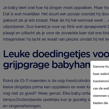
Je baby leert snel hoe hij dingen moet oppakken. Maar hoe
Dat is wat moeilijker. Het duurt een poosje voordat hij doo
gebeurt als je iets loslaat. Maar als hij het eenmaal weet … d
uitproberen. Dus bereid je voor op flink wat opraapwerk! D
plaagt en uitlacht als je voor de zoveelste keer dat ene b
Integendeel: hij lacht en kraait van plezier, omdat hij het 
Leuke doedingetjes voo
grijpgrage babyhandjes
Danone Nut
haar websi
Rond de 10-11 maanden is de oog-handcoördinatie van je 
toestemmin
kleine dingetjes prima kan oppakken en weer kan neerle
van de web
nog niet zo goed? Wees gerust. Elke baby ontwikkelt zich 
stemmen op
tempo.Onderstaande spelletjes kun je gezellig samen doe
bieden die 
en vingeroefeningen.