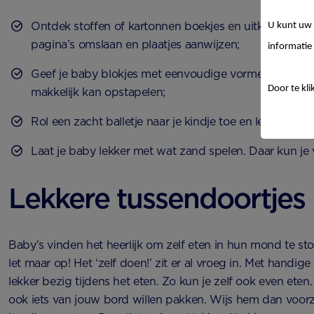
Ontdek stoffen of kartonnen boekjes en uitklapboekjes
U kunt uw 
pagina’s omslaan en plaatjes aanwijzen;
informatie 
Geef je baby blokjes met eenvoudige vormen of geef h
Door te kli
makkelijk kan opstapelen;
Rol een zacht balletje naar je kindje toe en leer hem d
Laat je baby lekker met wat zand spelen. Daar kun je
Lekkere tussendoortjes
Baby’s vinden het heerlijk om zelf eten in hun mond te st
let maar op! Het ‘zelf doen!’ zit er al vroeg in. Met handige
lekker bezig tijdens het eten. Zo kun je zelf ook even eten. 
ook iets van jouw bord willen pakken. Wijs hem dan voorzi