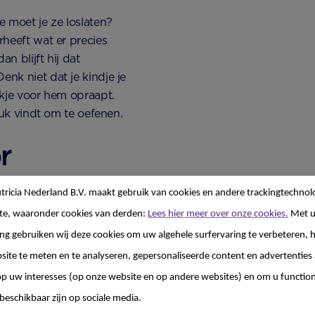
 moet je ze loslaten?
rheeft wat er precies
an blijft hij dat
enk niet dat je kindje je
lokje voor hem opraapt.
leuk vindt om te oefenen.
r
ricia Nederland B.V. maakt gebruik van cookies en andere trackingtechnol
te, waaronder cookies van derden:
Lees hier meer over onze cookies.
Met 
baby al zo goed dat hij
g gebruiken wij deze cookies om uw algehele surfervaring te verbeteren, h
ggen. Kan jouw baby dat
site te meten en te analyseren, gepersonaliseerde content en advertenties 
in zijn eigen
 uw interesses (op onze website en op andere websites) en om u functiona
n. Het zijn goede hand-
beschikbaar zijn op sociale media.