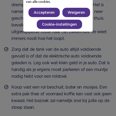
van alle cookies.
drempels zoveel mogelijk kunt vermijden. Het is
namelijk geen pretje om met weeën op en neer
Accepteren
Weigeren
geschut te worden in de auto. Willen jullie thuis
Cookie-instellingen
bevallen? Zorg zelfs dan ook voor een
uitgestippelde route naar het ziekenhuis. Je weet
immers nooit hoe het loopt.
Zorg dat de tank van de auto altijd voldoende
gevuld is of dat de elektrische auto voldoende
geladen is. Leg ook wat klein geld in je auto. Dat is
handig als je ergens moet parkeren of een muntje
nodig hebt voor een rolstoel.
Koop vast een rol beschuit, boter en muisjes. Een
extra pak thee of voorraad koffie kan vast ook geen
kwaad. Het bezoek zal namelijk snel bij jullie op de
stoep staan.