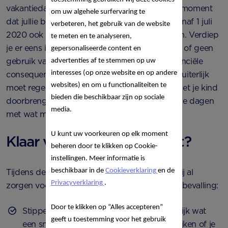
vakantiedagen. Deze dagen krijg je vanaf het moment
om uw algehele surfervaring te
dat jullie baby geboren is. Daarnaast kun je vanaf 1 juli
verbeteren, het gebruik van de website
2020 ook aanvullend geboorteverlof opnemen. Verdiep
te meten en te analyseren,
je er eens in, zodat je precies weet waar je wel of geen
gepersonaliseerde content en
gebruik van wilt maken, wat de eventuele financiële
advertenties af te stemmen op uw
interesses (op onze website en op andere
consequenties zijn en wanneer je het allemaal uiterlijk
websites) en om u functionaliteiten te
moet regelen. Zo kun je straks wat extra tijd met je kind
bieden die beschikbaar zijn op sociale
doorbrengen of heb je wat meer rust tijdens de dagen
media.
met wat minder slaap.
U kunt uw voorkeuren op elk moment
Klaar voor The Big Moment?
beheren door te klikken op Cookie-
instellingen. Meer informatie is
beschikbaar in de
Cookieverklaring
en de
Tijdens de laatste zwangerschapsweken kun jij al
Privacyverklaring
.
zorgen voor een goede voorbereiding van de bevalling:
Door te klikken op “Alles accepteren”
Stippel de route naar het ziekenhuis uit. Kijk wat
geeft u toestemming voor het gebruik
een snelle route is, maar probeer ook te kijken of je