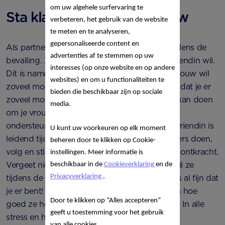
om uw algehele surfervaring te
Sta klaar en go with the flow
verbeteren, het gebruik van de website
te meten en te analyseren,
gepersonaliseerde content en
Als partner speel je een hele belangrijke rol tijdens de
advertenties af te stemmen op uw
bevalling. Zorg dat je weet wat je vrouw of vriendin wil.
interesses (op onze website en op andere
Dit is namelijk voor iedereen anders. De ene vrouw wil
websites) en om u functionaliteiten te
zoveel mogelijk rust, terwijl de andere juist wil dat je er
bieden die beschikbaar zijn op sociale
zoveel mogelijk bent. Bespreek samen wat je kan doen
media.
om je vrouw of vriendin zo goed mogelijk te
ondersteunen. Kort samengevat: je vrouw of vriendin is
U kunt uw voorkeuren op elk moment
leidend tijdens de bevalling. Zij moet het immers doen,
beheren door te klikken op Cookie-
volg en stimuleer haar en voorkom dat je haar ontkracht.
instellingen. Meer informatie is
Vergeet niet: ook al word je afgesnauwd, of wil ze
beschikbaar in de
Cookieverklaring
en de
Privacyverklaring
.
tijdens de bevalling zoveel mogelijk rust. Het is al fijn dat
je er bent! Laat je vrouw of vriendin ook weten hoe
Door te klikken op “Alles accepteren”
goed ze het doet, en dat je trots op haar bent. In alle
geeft u toestemming voor het gebruik
stress en hectiek vergeet ze dat nog wel eens.
van alle cookies.