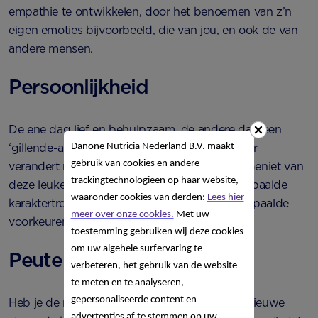
empathie te ontwikkelen, door het benoemen van z’n
eigen emoties bijvoorbeeld, die van jou, en ook de van
andere mensen.
Persoonlijkheid
De ene dag lief en behulpzaam, de andere dag een
Danone Nutricia Nederland B.V. maakt
‘gillende-achter-het-behang-plakker’: je peuter
gebruik van cookies en andere
verandert nog dagelijks van persoonlijkheid. Geniet van
trackingtechnologieën op haar website,
deze leuke tijd! Want langzaamaan komen bepaalde
waaronder cookies van derden:
Lees hier
karaktertrekjes meer naar voren en worden bepaalde
meer over onze cookies.
Met uw
voorkeuren steeds duidelijker.
toestemming gebruiken wij deze cookies
om uw algehele surfervaring te
Peuterpuberteit
verbeteren, het gebruik van de website
te meten en te analyseren,
gepersonaliseerde content en
Heb je de nee-fase gehad, dan steekt er een nieuwe
advertenties af te stemmen op uw