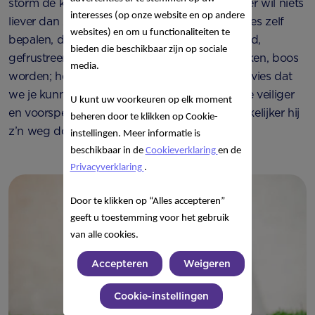
storm de kop op: de peuterpuberteit. Je peuter wil niets
interesses (op onze website en op andere
liever dan zelfstandig en onafhankelijk zijn. Alles zelf
websites) en om u functionaliteiten te
bepalen, dingen op zijn manier doen, in zijn tijd,
bieden die beschikbaar zijn op sociale
gefrustreerd raken als dingen niet meteen lukken, boos
media.
worden; het hoort er allemaal bij. Het beste advies dat
we je kunnen geven is rustig blijven. Want hoe veiliger
U kunt uw voorkeuren op elk moment
en voorspelbaarder zijn wereld blijft, hoe makkelijker hij
beheren door te klikken op Cookie-
z’n weg door deze fase kan vinden.
instellingen. Meer informatie is
beschikbaar in de
Cookieverklaring
en de
Privacyverklaring
.
Door te klikken op “Alles accepteren”
geeft u toestemming voor het gebruik
van alle cookies.
Accepteren
Weigeren
Cookie-instellingen