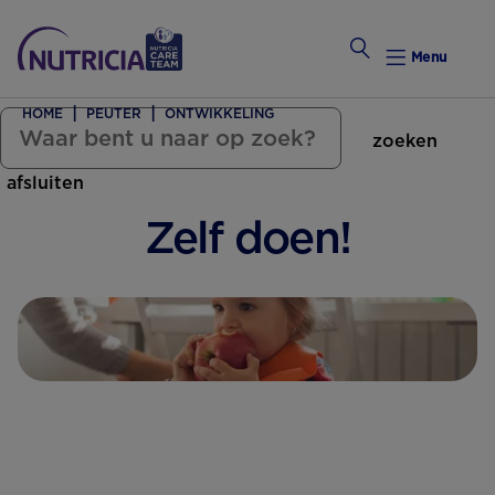
Menu
HOME
PEUTER
ONTWIKKELING
zoeken
Zwanger Worden
afsluiten
Weekkalender
Zelf doen!
Weekk
Preconce