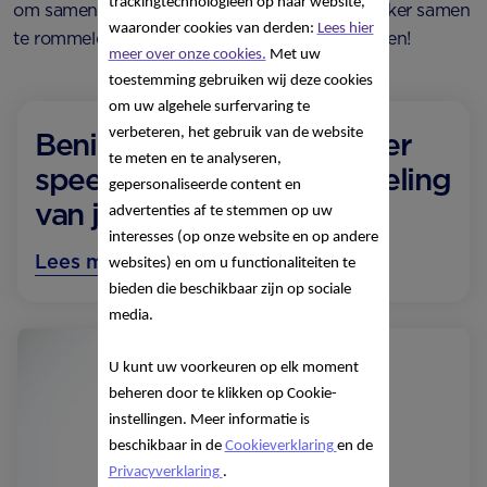
trackingtechnologieën op haar website,
om samen dingen te ondernemen en thuis lekker samen
waaronder cookies van derden:
Lees hier
te rommelen. Neem de tijd om ervan te genieten!
meer over onze cookies.
Met uw
toestemming gebruiken wij deze cookies
om uw algehele surfervaring te
verbeteren, het gebruik van de website
Benieuwd wat er nog meer
te meten en te analyseren,
speelt tijdens de ontwikkeling
gepersonaliseerde content en
van je peuter?
advertenties af te stemmen op uw
interesses (op onze website en op andere
Lees meer over 20 maanden
websites) en om u functionaliteiten te
bieden die beschikbaar zijn op sociale
media.
U kunt uw voorkeuren op elk moment
beheren door te klikken op Cookie-
instellingen. Meer informatie is
beschikbaar in de
Cookieverklaring
en de
Privacyverklaring
.