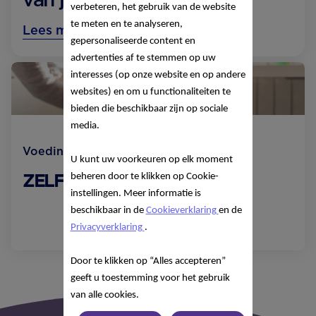
verbeteren, het gebruik van de website
te meten en te analyseren,
Lees meer over 15 maanden
gepersonaliseerde content en
advertenties af te stemmen op uw
interesses (op onze website en op andere
websites) en om u functionaliteiten te
bieden die beschikbaar zijn op sociale
media.
Voeding
U kunt uw voorkeuren op elk moment
ZELF DOEN!
beheren door te klikken op Cookie-
instellingen. Meer informatie is
beschikbaar in de
Cookieverklaring
en de
Lees meer
Privacyverklaring
.
Door te klikken op “Alles accepteren”
geeft u toestemming voor het gebruik
van alle cookies.