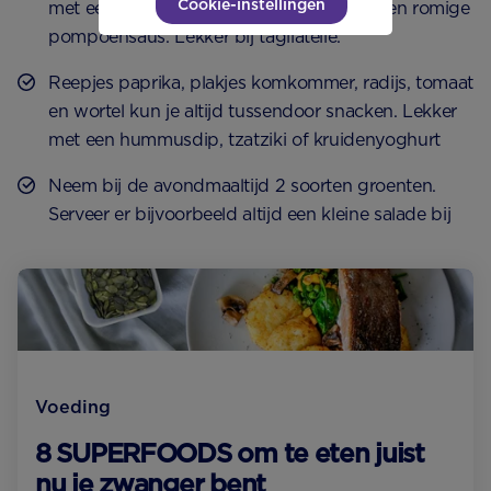
Cookie-instellingen
met een staafmixer in een handomdraai een romige
pompoensaus. Lekker bij tagliatelle.
Reepjes paprika, plakjes komkommer, radijs, tomaat
en wortel kun je altijd tussendoor snacken. Lekker
met een hummusdip, tzatziki of kruidenyoghurt
Neem bij de avondmaaltijd 2 soorten groenten.
Serveer er bijvoorbeeld altijd een kleine salade bij
Voeding
8 SUPERFOODS om te eten juist
nu je zwanger bent