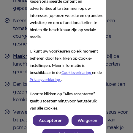
mandarijnen, walnoten en brie (van
gepersonaliseerde content en
gepasteuriseerde melk)
advertenties af te stemmen op uw
interesses (op onze website en op andere
Neem een soep bij de lunch, bijvoorbeeld een
websites) en om u functionaliteiten te
tomaten- of pompoensoep, wortel- of
bieden die beschikbaar zijn op sociale
courgettesoep of een soep vol verschillende
media.
gesneden groenten
U kunt uw voorkeuren op elk moment
Maak van een ei
eens een boerenomelet (bij de
beheren door te klikken op Cookie-
lunch). Daarin kun je mooi verschillende soorten
instellingen. Meer informatie is
groenten verwerken
beschikbaar in de
Cookieverklaring
en de
Privacyverklaring
.
Een broodje met kaas is meteen een stuk luxer (en
gezonder) als je er wat plakken tomaat of
Door te klikken op “Alles accepteren”
komkommer op legt
geeft u toestemming voor het gebruik
van alle cookies.
Verwerk groenten in sauzen. Een tomatensaus voor
bij pasta is een goed voorbeeld. Maar ook van
Accepteren
Weigeren
pompoen met ui, tijm en een beetje room maak je