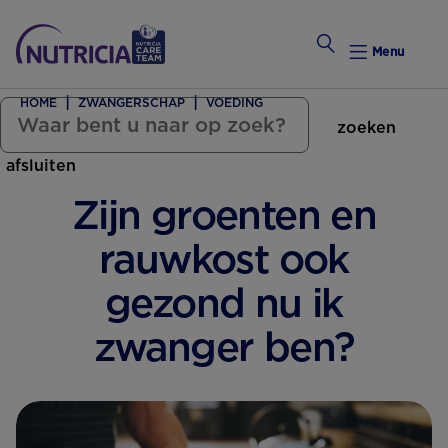
Menu
HOME
ZWANGERSCHAP
VOEDING
zoeken
Zwanger Worden
afsluiten
Weekkalender
Zijn groenten en
Weekk
rauwkost ook
Preconce
gezond nu ik
zwanger ben?