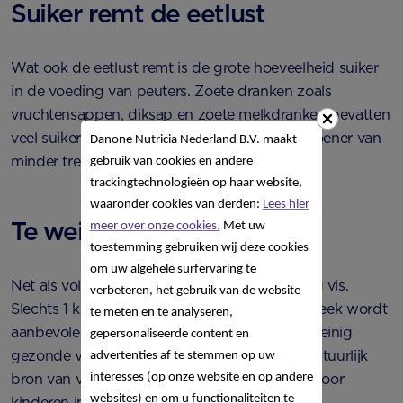
Suiker remt de eetlust
Wat ook de eetlust remt is de grote hoeveelheid suiker
in de voeding van peuters. Zoete dranken zoals
vruchtensappen, diksap en zoete melkdranken bevatten
veel suiker. Daardoor zijn ze een grote boosdoener van
Danone Nutricia Nederland B.V. maakt
minder trek in eten bij je kleintje.
gebruik van cookies en andere
trackingtechnologieën op haar website,
waaronder cookies van derden:
Lees hier
Te weinig vis
meer over onze cookies.
Met uw
toestemming gebruiken wij deze cookies
om uw algehele surfervaring te
Net als volwassenen eten peuters maar weinig vis.
verbeteren, het gebruik van de website
Slechts 1 keer per 10 dagen, waar 1 keer per week wordt
te meten en te analyseren,
aanbevolen. Onze peuters krijgen daardoor weinig
gepersonaliseerde content en
gezonde visvetzuren binnen. Vis is ook een natuurlijk
advertenties af te stemmen op uw
interesses (op onze website en op andere
bron van vitamine D, een belangrijk vitamine voor
websites) en om u functionaliteiten te
kinderen in de groei.