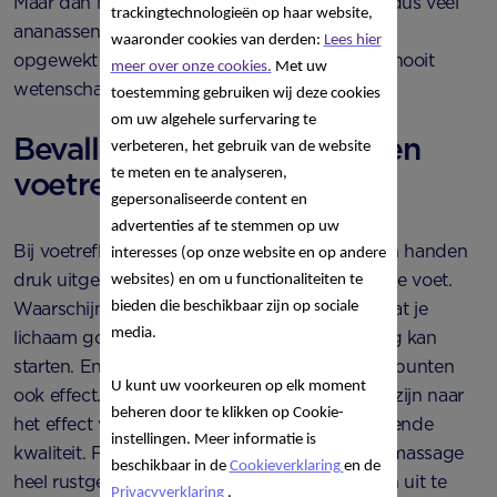
Maar dan heb je wel grote hoeveelheden (en dus veel
trackingtechnologieën op haar website,
ananassen) nodig… Daarnaast: of de bevalling
waaronder cookies van derden:
Lees hier
opgewekt wordt door het eten van ananas is nooit
meer over onze cookies.
Met uw
wetenschappelijk bewezen.
toestemming gebruiken wij deze cookies
om uw algehele surfervaring te
Bevalling opwekken met een
verbeteren, het gebruik van de website
voetreflexmassage
te meten en te analyseren,
gepersonaliseerde content en
advertenties af te stemmen op uw
Bij voetreflexmassage wordt er met vingers en handen
interesses (op onze website en op andere
druk uitgeoefend op speciale drukpunten op je voet.
websites) en om u functionaliteiten te
Waarschijnlijk zorgt voetreflexologie er voor dat je
bieden die beschikbaar zijn op sociale
media.
lichaam goed ontspant, waardoor de bevalling kan
starten. En mogelijk heeft stimuleren van drukpunten
U kunt uw voorkeuren op elk moment
ook effect. Maar, de onderzoeken die gedaan zijn naar
beheren door te klikken op Cookie-
het effect van voetreflexologie, zijn van wisselende
instellingen. Meer informatie is
kwaliteit. Feit is natuurlijk wel dat zo’n voetenmassage
beschikbaar in de
Cookieverklaring
en de
heel rustgevend is en het lekker is om gewoon uit te
Privacyverklaring
.