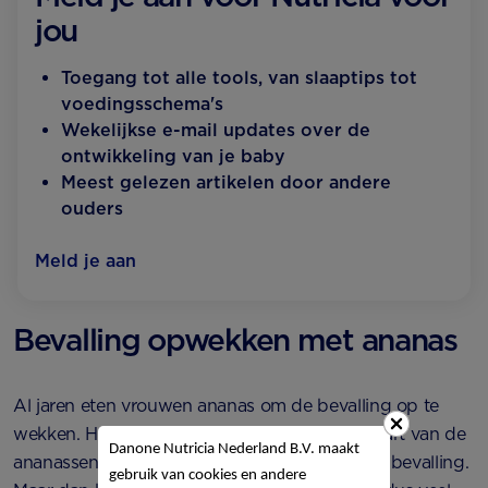
jou
Toegang tot alle tools, van slaaptips tot
voedingsschema's
Wekelijkse e-mail updates over de
ontwikkeling van je baby
Meest gelezen artikelen door andere
ouders
Meld je aan
Bevalling opwekken met ananas
Al jaren eten vrouwen ananas om de bevalling op te
wekken. Het idee is dat de stof kinine in het hart van de
Danone Nutricia Nederland B.V. maakt
ananassen een stimulerend effect heeft op de bevalling.
gebruik van cookies en andere