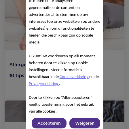
te meten en te analyseren,
gepersonaliseerde content en
advertenties af te stemmen op uw
interesses (op onze website en op andere
websites) en om u functionaliteiten te
bieden die beschikbaar zijn op sociale
media.
U kunt uw voorkeuren op elk moment
beheren door te klikken op Cookie-
Allergieën en kwaaltjes
instellingen. Meer informatie is
10 tips tegen KRAMP in je KUITEN
beschikbaar in de
Cookieverklaring
en de
Privacyverklaring
.
Lees meer
Door te klikken op “Alles accepteren”
geeft u toestemming voor het gebruik
van alle cookies.
Accepteren
Weigeren