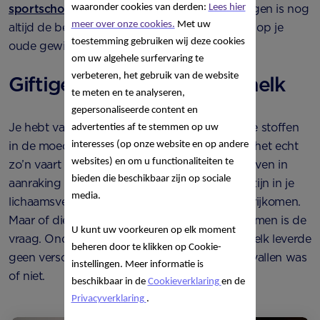
waaronder cookies van derden:
Lees hier
sportschool
gaat. Gezond eten en veel bewegen is nog
meer over onze cookies.
Met uw
altijd de beste combinatie om geleidelijk weer op je
toestemming gebruiken wij deze cookies
oude gewicht te komen.
om uw algehele surfervaring te
verbeteren, het gebruik van de website
Giftige stoffen in moedermelk
te meten en te analyseren,
gepersonaliseerde content en
Je hebt vast al wel eens gehoord dat er giftige stoffen
advertenties af te stemmen op uw
interesses (op onze website en op andere
in de moedermelk komen als je snel afvalt. Of het echt
websites) en om u functionaliteiten te
zo’n vaart loopt? Gifstoffen waarmee jij in je leven in
bieden die beschikbaar zijn op sociale
aanraking bent geweest kunnen opgeslagen zijn in je
media.
lichaamsvet. Als je afvalt kunnen die stoffen vrijkomen.
Maar of die ook in de borstvoeding terecht komen is de
U kunt uw voorkeuren op elk moment
vraag. Onderzoek naar gifstoffen in moedermelk leverde
beheren door te klikken op Cookie-
geen verschil op of een moeder nu aan het afvallen was
instellingen. Meer informatie is
of niet.
beschikbaar in de
Cookieverklaring
en de
Privacyverklaring
.