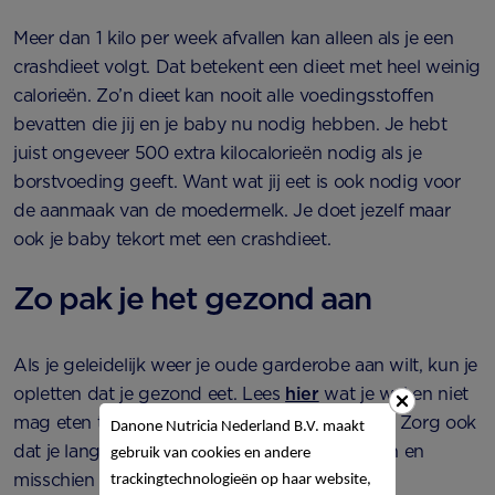
Meer dan 1 kilo per week afvallen kan alleen als je een
crashdieet volgt. Dat betekent een dieet met heel weinig
calorieën. Zo’n dieet kan nooit alle voedingsstoffen
bevatten die jij en je baby nu nodig hebben. Je hebt
juist ongeveer 500 extra kilocalorieën nodig als je
borstvoeding geeft. Want wat jij eet is ook nodig voor
de aanmaak van de moedermelk. Je doet jezelf maar
ook je baby tekort met een crashdieet.
Zo pak je het gezond aan
Als je geleidelijk weer je oude garderobe aan wilt, kun je
opletten dat je gezond eet. Lees
hier
wat je wel en niet
mag eten tijdens het geven van borstvoeding. Zorg ook
Danone Nutricia Nederland B.V. maakt
dat je langzaam weer wat meer gaat bewegen en
gebruik van cookies en andere
misschien zelfs wel weer een keertje naar de
trackingtechnologieën op haar website,