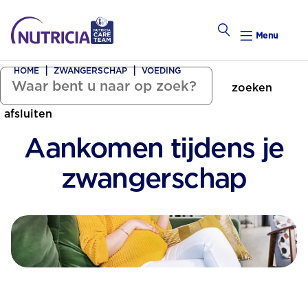
Menu
HOME
ZWANGERSCHAP
VOEDING
zoeken
Zwanger Worden
afsluiten
Weekkalender
Aankomen tijdens je
Weekk
zwangerschap
Preconce