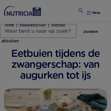
Menu
HOME
ZWANGERSCHAP
VOEDING
zoeken
Zwanger Worden
afsluiten
Weekkalender
Eetbuien tijdens de
Weekk
zwangerschap: van
Preconce
augurken tot ijs