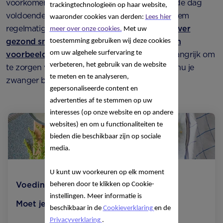
voorkomen door te zorgen dat je gedurende de dag
trackingtechnologieën op haar website,
voldoende eet. Sla geen maaltijden over en neem
waaronder cookies van derden:
Lees hier
regelmatig een gezond tussendoortje.
Meer over
meer over onze cookies.
Met uw
gezond snacken tijdens de zwangerschap en
toestemming gebruiken wij deze cookies
om uw algehele surfervaring te
voorbeelden daarvan vind je hier
. Het is belangrijk om
verbeteren, het gebruik van de website
te zorgen voor een gezond voedingspatroon nu je
te meten en te analyseren,
zwanger bent.
gepersonaliseerde content en
advertenties af te stemmen op uw
interesses (op onze website en op andere
websites) en om u functionaliteiten te
bieden die beschikbaar zijn op sociale
media.
U kunt uw voorkeuren op elk moment
Voeding
beheren door te klikken op Cookie-
instellingen. Meer informatie is
Moet je meer eten als je zwanger bent?
beschikbaar in de
Cookieverklaring
en de
Privacyverklaring
.