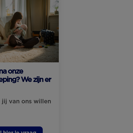
na onze
eping? We zijn er
jij van ons willen
l hier je vraag