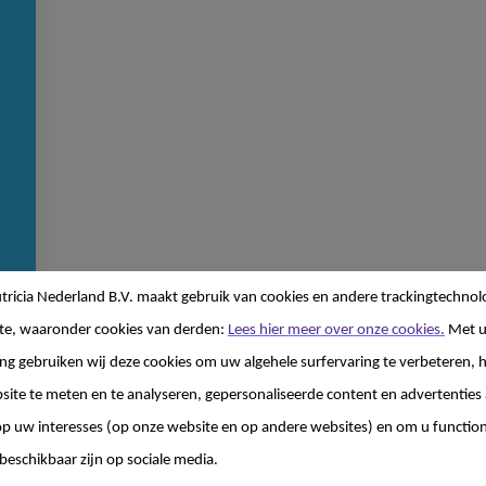
ricia Nederland B.V. maakt gebruik van cookies en andere trackingtechnol
te, waaronder cookies van derden:
Lees hier meer over onze cookies.
Met 
g gebruiken wij deze cookies om uw algehele surfervaring te verbeteren, h
site te meten en te analyseren, gepersonaliseerde content en advertenties 
 uw interesses (op onze website en op andere websites) en om u functiona
beschikbaar zijn op sociale media.