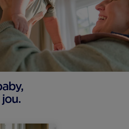
 baby,
 jou.