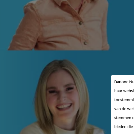
Danone Nut
haar websi
toestemmin
van de web
stemmen op
bieden die 