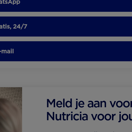
atsApp
atis, 24/7
-mail
Meld je aan voo
Nutricia voor jo