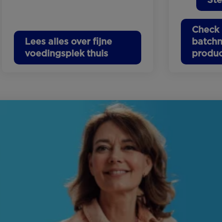
Check 
Lees alles over fijne
batch
voedingsplek thuis
produ