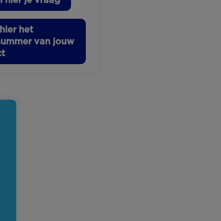
hier het
nummer van jouw
ct