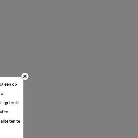
ogieën op
uw
et gebruik
af te
liteiten te