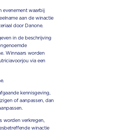
en evenement waarbij
deelname aan de winactie
eriaal door Danone.
geven in de beschrijving
ovengenoemde
me. Winnaars worden
riciavoorjou via een
e.
rafgaande kennisgeving,
jzigen of aanpassen, dan
aanpassen.
es worden verkregen,
esbetreffende winactie