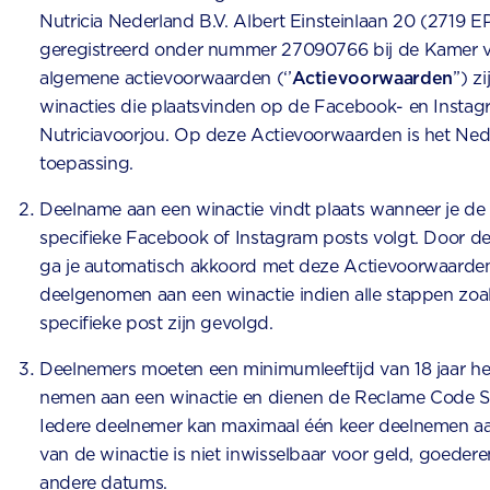
Nutricia Nederland B.V. Albert Einsteinlaan 20 (2719 E
geregistreerd onder nummer 27090766 bij de Kamer 
algemene actievoorwaarden (‘’
Actievoorwaarden
’’) 
winacties die plaatsvinden op de Facebook- en Insta
Nutriciavoorjou. Op deze Actievoorwaarden is het Ned
toepassing.
Deelname aan een winactie vindt plaats wanneer je de i
specifieke Facebook of Instagram posts volgt. Door d
ga je automatisch akkoord met deze Actievoorwaarden
deelgenomen aan een winactie indien alle stappen zoal
specifieke post zijn gevolgd.
Deelnemers moeten een minimumleeftijd van 18 jaar 
nemen aan een winactie en dienen de Reclame Code Soc
Iedere deelnemer kan maximaal één keer deelnemen aan
van de winactie is niet inwisselbaar voor geld, goedere
andere datums.