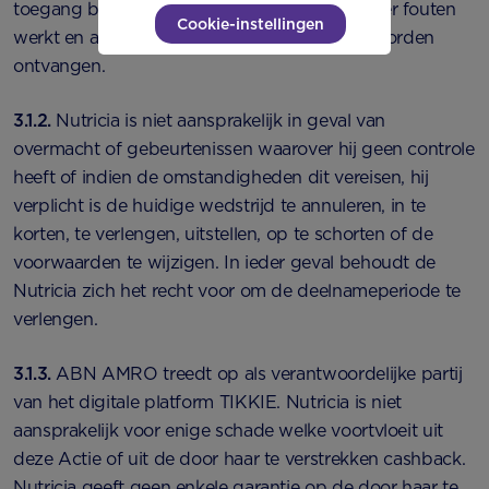
toegang bieden en/of dat haar website zonder fouten
Cookie-instellingen
werkt en alle inschrijvingen juist en volledig worden
ontvangen.
3.1.2.
Nutricia is niet aansprakelijk in geval van
overmacht of gebeurtenissen waarover hij geen controle
heeft of indien de omstandigheden dit vereisen, hij
verplicht is de huidige wedstrijd te annuleren, in te
korten, te verlengen, uitstellen, op te schorten of de
voorwaarden te wijzigen. In ieder geval behoudt de
Nutricia zich het recht voor om de deelnameperiode te
verlengen.
3.1.3.
ABN AMRO treedt op als verantwoordelijke partij
van het digitale platform TIKKIE. Nutricia is niet
aansprakelijk voor enige schade welke voortvloeit uit
deze Actie of uit de door haar te verstrekken cashback.
Nutricia geeft geen enkele garantie op de door haar te