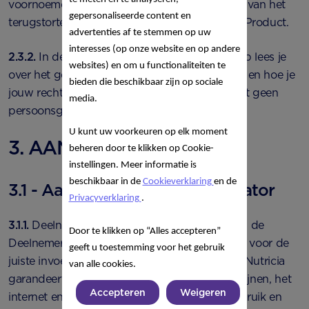
voornoemde met als doel het mogelijk maken van het
gepersonaliseerde content en
terugstorten van het aankoopbedrag van het Product.
advertenties af te stemmen op uw
interesses (op onze website en op andere
2.3.2.
In de privacyverklaring van de Tikkie app lees je
websites) en om u functionaliteiten te
over het gebruik van jouw persoonsgegevens en hoe je
bieden die beschikbaar zijn op sociale
jouw rechten kan uitoefenen. Nutricia verwerkt geen
media.
persoonsgegevens in het kader van de Actie.
U kunt uw voorkeuren op elk moment
3. AANSPRAKELIJKHEID
beheren door te klikken op Cookie-
instellingen. Meer informatie is
beschikbaar in de
Cookieverklaring
en de
3.1 - Aansprakelijkheid Organisator
Privacyverklaring
.
3.1.1.
Deelname geschiedt voor eigen risico van de
Door te klikken op “Alles accepteren”
Deelnemer. Deelnemer is zelf verantwoordelijk voor de
geeft u toestemming voor het gebruik
juiste invoer en de verzending van gegevens. Nutricia
van alle cookies.
garandeert onder andere niet dat de telefoonlijnen, het
Accepteren
Weigeren
internet en/of andere netwerken optimaal gebruik en